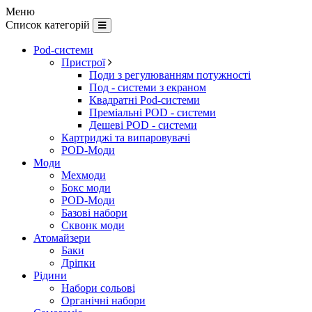
Меню
Список категорій
Pod-системи
Пристрої
Поди з регулюванням потужності
Под - системи з екраном
Квадратні Pod-системи
Преміальні POD - системи
Дешеві POD - системи
Картриджі та випаровувачі
POD-Моди
Моди
Мехмоди
Бокс моди
POD-Моди
Базові набори
Сквонк моди
Атомайзери
Баки
Дріпки
Рідини
Набори сольові
Органічні набори