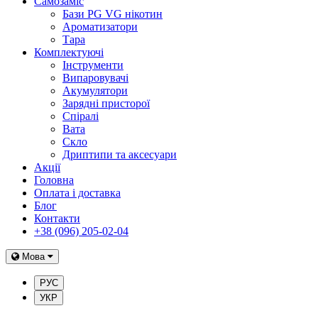
Самозаміс
Бази PG VG нікотин
Ароматизатори
Тара
Комплектуючі
Інструменти
Випаровувачі
Акумулятори
Зарядні присторої
Спіралі
Вата
Скло
Дриптипи та аксесуари
Акції
Головна
Оплата і доставка
Блог
Контакти
+38 (096) 205-02-04
Мова
РУС
УКР