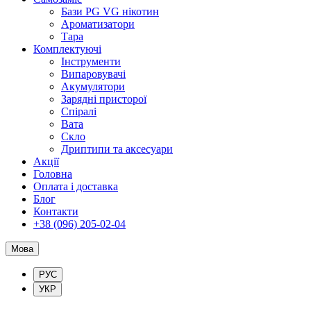
Бази PG VG нікотин
Ароматизатори
Тара
Комплектуючі
Інструменти
Випаровувачі
Акумулятори
Зарядні присторої
Спіралі
Вата
Скло
Дриптипи та аксесуари
Акції
Головна
Оплата і доставка
Блог
Контакти
+38 (096) 205-02-04
Мова
РУС
УКР