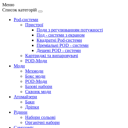
Меню
Список категорій
Pod-системи
Пристрої
Поди з регулюванням потужності
Под - системи з екраном
Квадратні Pod-системи
Преміальні POD - системи
Дешеві POD - системи
Картриджі та випаровувачі
POD-Моди
Моди
Мехмоди
Бокс моди
POD-Моди
Базові набори
Сквонк моди
Атомайзери
Баки
Дріпки
Рідини
Набори сольові
Органічні набори
Самозаміс