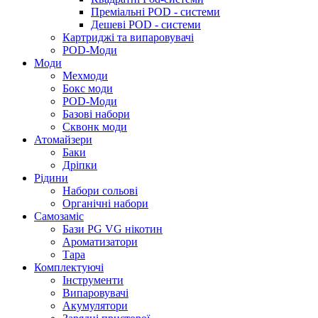
Преміальні POD - системи
Дешеві POD - системи
Картриджі та випаровувачі
POD-Моди
Моди
Мехмоди
Бокс моди
POD-Моди
Базові набори
Сквонк моди
Атомайзери
Баки
Дріпки
Рідини
Набори сольові
Органічні набори
Самозаміс
Бази PG VG нікотин
Ароматизатори
Тара
Комплектуючі
Інструменти
Випаровувачі
Акумулятори