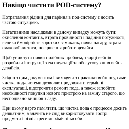
Навіщо чистити POD-систему?
Потрапляння рідини для паріння в под-систему є досить
частою ситуацією.
Негативними наслідками в даному випадку можуть бути:
окислення контактів, втрата провідності і падіння потужності,
велика ймовірність коротких замикань, поява нагару, втрата
смакової чистоти, погіршення роботи девайса.
Щоб уникнути появи подібних проблем, творці вейпів
розробили інструкції з експлуатації та обслуговування вейп-
девайсів.
Згідно з цим документом і виходячи з практики вейпінгу, саме
чистка под-системи дозволяє продовжити термін її
експлуатації, відстрочити ремонт пода, а також запобігти
необхідності покупки нового пристрою на заміну старого, що
несподівано вийшов з ладу.
При цьому варто пам'ятати, що чистка пода є процесом досить
делікатним, а значить не слід використовувати гострі
предмети і різні агресивні хімічні засоби.