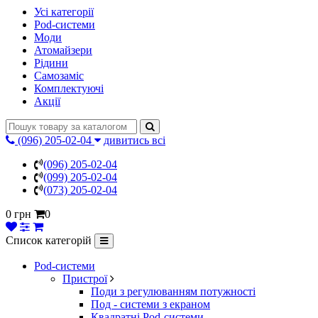
Усі категорії
Pod-системи
Моди
Атомайзери
Рідини
Самозаміс
Комплектуючі
Акції
(096) 205-02-04
дивитись всі
(096) 205-02-04
(099) 205-02-04
(073) 205-02-04
0 грн
0
Список категорій
Pod-системи
Пристрої
Поди з регулюванням потужності
Под - системи з екраном
Квадратні Pod-системи