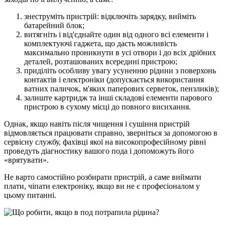
знеструміть пристрій: відключіть зарядку, вийміть
батарейний блок;
витягніть і від'єднайте один від одного всі елементи і
комплектуючі гаджета, що дасть можливість
максимально проникнути в усі отвори і до всіх дрібних
деталей, розташованих всередині пристрою;
приділіть особливу увагу усуненню рідини з поверхонь
контактів і електроніки (допускається використання
ватних паличок, м'яких паперових серветок, пензликів);
залиште картридж та інші складові елементи парового
пристрою в сухому місці до повного висихання.
Однак, якщо навіть після чищення і сушіння пристрій
відмовляється працювати справно, зверніться за допомогою в
сервісну службу, фахівці якої на високопрофесійному рівні
проведуть діагностику вашого пода і допоможуть його
«врятувати».
Не варто самостійно розбирати пристрій, а саме виймати
плати, чіпати електроніку, якщо ви не є професіоналом у
цьому питанні.