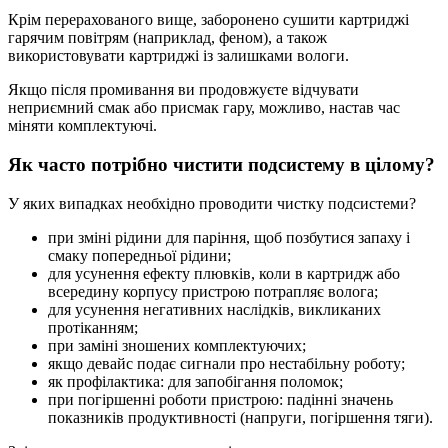
Крім перерахованого вище, заборонено сушити картриджі
гарячим повітрям (наприклад, феном), а також
використовувати картриджі із залишками вологи.
Якщо після промивання ви продовжуєте відчувати
неприємний смак або присмак гару, можливо, настав час
міняти комплектуючі.
Як часто потрібно чистити подсистему в цілому?
У яких випадках необхідно проводити чистку подсистеми?
при зміні рідини для паріння, щоб позбутися запаху і
смаку попередньої рідини;
для усунення ефекту плювків, коли в картридж або
всередину корпусу пристрою потрапляє волога;
для усунення негативних наслідків, викликаних
протіканням;
при заміні зношених комплектуючих;
якщо девайс подає сигнали про нестабільну роботу;
як профілактика: для запобігання поломок;
при погіршенні роботи пристрою: падінні значень
показників продуктивності (напруги, погіршення тяги).