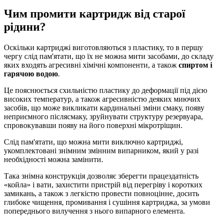
Чим промити картридж від старої
рідини?
Оскільки картриджі виготовляються з пластику, то в першу
чергу слід пам'ятати, що їх не можна мити засобами, до складу
яких входять агресивні хімічні компоненти, а також
спиртом і
гарячою водою
.
Це пояснюється схильністю пластику до деформації під дією
високих температур, а також агресивністю деяких миючих
засобів, що може викликати кардинальні зміни смаку, появу
неприємного післясмаку, зруйнувати структуру резервуара,
спровокувавши появу на його поверхні мікротріщин.
Слід пам'ятати, що можна мити виключно картриджі,
укомплектовані знімним змінним випарником, який у разі
необхідності можна замінити.
Така знімна конструкція дозволяє зберегти працездатність
«койла» і вати, захистити пристрій від перегріву і коротких
замикань, а також з легкістю провести повноцінне, досить
глибоке чищення, промивання і сушіння картриджа, за умови
попереднього вилучення з нього випарного елемента.