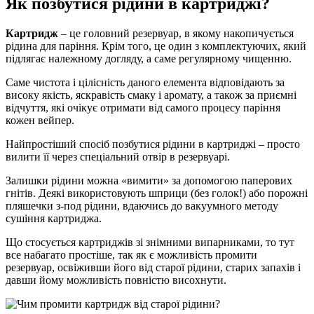
Як позбутися рідини в картриджі?
Картридж
– це головний резервуар, в якому накопичується
рідина для паріння. Крім того, це один з комплектуючих, який
підлягає належному догляду, а саме регулярному чищенню.
Саме чистота і цілісність даного елемента відповідають за
високу якість, яскравість смаку і аромату, а також за приємні
відчуття, які очікує отримати від самого процесу паріння
кожен вейпер.
Найпростіший спосіб позбутися рідини в картриджі – просто
вилити її через спеціальний отвір в резервуарі.
Залишки рідини можна «вимити» за допомогою паперових
гнітів. Деякі використовують шприци (без голок!) або порожні
пляшечки з-под рідини, вдаючись до вакуумного методу
сушіння картриджа.
Що стосується картриджів зі знімними випарниками, то тут
все набагато простіше, так як є можливість промити
резервуар, освіживши його від старої рідини, старих запахів і
давши йому можливість повністю висохнути.