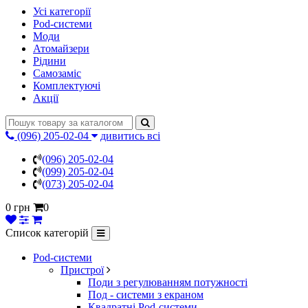
Усі категорії
Pod-системи
Моди
Атомайзери
Рідини
Самозаміс
Комплектуючі
Акції
(096) 205-02-04
дивитись всі
(096) 205-02-04
(099) 205-02-04
(073) 205-02-04
0 грн
0
Список категорій
Pod-системи
Пристрої
Поди з регулюванням потужності
Под - системи з екраном
Квадратні Pod-системи