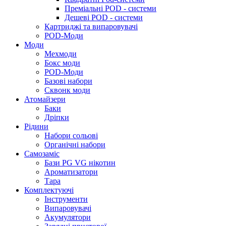
Преміальні POD - системи
Дешеві POD - системи
Картриджі та випаровувачі
POD-Моди
Моди
Мехмоди
Бокс моди
POD-Моди
Базові набори
Сквонк моди
Атомайзери
Баки
Дріпки
Рідини
Набори сольові
Органічні набори
Самозаміс
Бази PG VG нікотин
Ароматизатори
Тара
Комплектуючі
Інструменти
Випаровувачі
Акумулятори