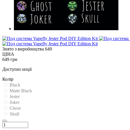
Знято з виробництва
649
ЦІНА
649 грн
Доступні опції
Колір
Black
Matte Black
Jester
Joker
Ghost
Skull