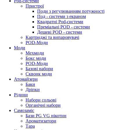
Pod-системи
Пристрої
Поди з регулюванням потужності
Под - системи з екраном
Квадратні Pod-системи
Преміальні POD - системи
Дешеві POD - системи
Картриджі та випаровувачі
POD-Моди
Моди
Мехмоди
Бокс моди
POD-Моди
Базові набори
Сквонк моди
Атомайзери
Баки
Дріпки
Рідини
Набори сольові
Органічні набори
Самозаміс
Бази PG VG нікотин
Ароматизатори
Тара