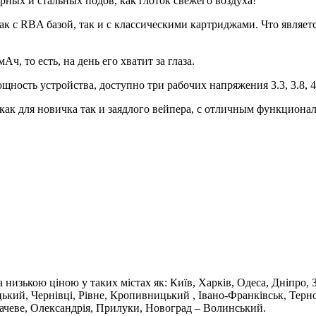
рных и стальных подов, как глоток свежего воздуха!
как с RBA базой, так и с классическими картриджами. Что явля
ч, то есть, на день его хватит за глаза.
ность устройства, доступно три рабочих напряжения 3.3, 3.8, 4
р как для новичка так и заядлого вейпера, с отличным функцион
за низькою ціною у таких містах як: Київ, Харків, Одеса, Дніпро,
ький, Чернівці, Рівне, Кропивницький , Івано-Франківськ, Терн
ачеве, Олександрія, Прилуки, Новоград – Волинський.