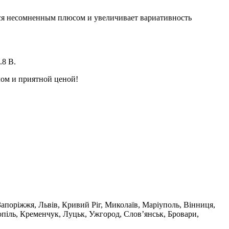
ется несомненным плюсом и увеличивает вариативность
.8 В.
алом и приятной ценой!
 Запоріжжя, Львів, Кривий Ріг, Миколаїв, Маріуполь, Вінниця,
опіль, Кременчук, Луцьк, Ужгород, Слов’янськ, Бровари,