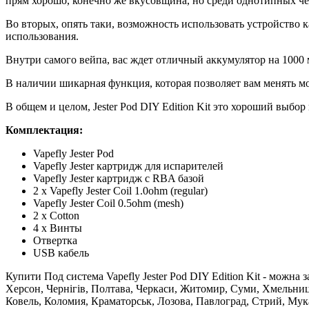
прям хорошо, конечно же вкусовщина, но среди однотипных че
Во вторых, опять таки, возможность использовать устройство 
использования.
Внутри самого вейпа, вас ждет отличный аккумулятор на 1000 мА
В наличии шикарная функция, которая позволяет вам менять мощ
В общем и целом, Jester Pod DIY Edition Kit это хороший выбо
Комплектация:
Vapefly Jester Pod
Vapefly Jester картридж для испарителей
Vapefly Jester картридж с RBA базой
2 х Vapefly Jester Coil 1.0ohm (regular)
Vapefly Jester Coil 0.5ohm (mesh)
2 х Cotton
4 х Винты
Отвертка
USB кабель
Купити Под система Vapefly Jester Pod DIY Edition Kit - можна 
Херсон, Чернігів, Полтава, Черкаси, Житомир, Суми, Хмельниц
Ковель, Коломия, Краматорськ, Лозова, Павлоград, Стрий, Мук