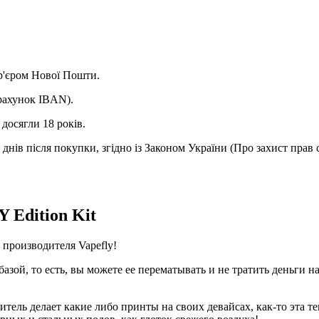
ур'єром Нової Пошти.
(рахунок IBAN).
досягли 18 років.
днів після покупки, згідно із Законом України (Про захист прав 
Y Edition Kit
го производителя Vapefly!
 базой, то есть, вы можете ее перематывать и не тратить деньги 
итель делает какие либо принты на своих девайсах, как-то эта т