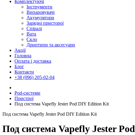
Комплектуючі
Інструменти
Випаровувачі
Акумулятори
Зарядні присторої
Спіралі
Вата
Скло
Дриптипи та аксесуари
Акції
Головна
Оплата і доставка
Блог
Контакти
+38 (096) 205-02-04
Pod-системи
Пристрої
Под система Vapefly Jester Pod DIY Edition Kit
Под система Vapefly Jester Pod DIY Edition Kit
Под система Vapefly Jester Pod