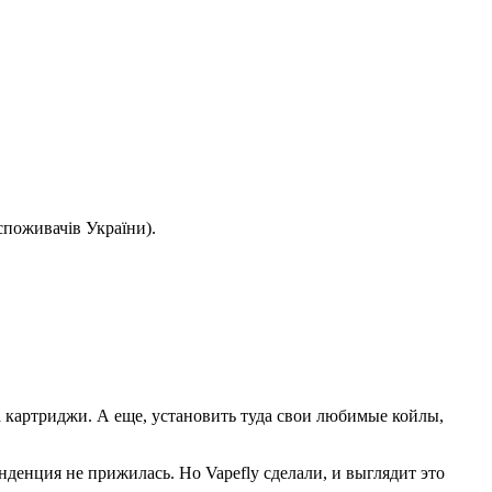
споживачів України).
на картриджи. А еще, установить туда свои любимые койлы,
енденция не прижилась. Но Vapefly сделали, и выглядит это