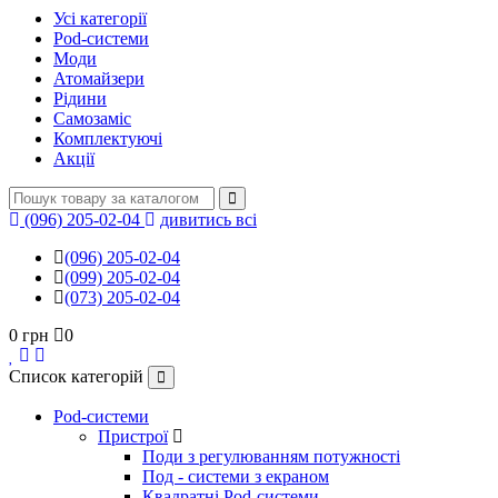
Усі категорії
Pod-системи
Моди
Атомайзери
Рідини
Самозаміс
Комплектуючі
Акції
(096) 205-02-04
дивитись всі
(096) 205-02-04
(099) 205-02-04
(073) 205-02-04
0 грн
0
Список категорій
Pod-системи
Пристрої
Поди з регулюванням потужності
Под - системи з екраном
Квадратні Pod-системи