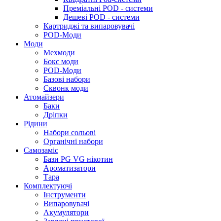
Преміальні POD - системи
Дешеві POD - системи
Картриджі та випаровувачі
POD-Моди
Моди
Мехмоди
Бокс моди
POD-Моди
Базові набори
Сквонк моди
Атомайзери
Баки
Дріпки
Рідини
Набори сольові
Органічні набори
Самозаміс
Бази PG VG нікотин
Ароматизатори
Тара
Комплектуючі
Інструменти
Випаровувачі
Акумулятори