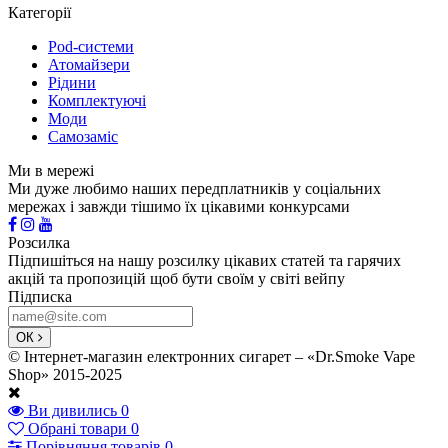
Категорії
Pod-системи
Атомайзери
Рідини
Комплектуючі
Моди
Самозаміс
Ми в мережі
Ми дуже любимо наших передплатників у соціальних
мережах і завжди тішимо їх цікавими конкурсами
Розсилка
Підпишіться на нашу розсилку цікавих статей та гарячих
акцій та пропозицій щоб бути своїм у світі вейпу
Підписка
ОК
© Інтернет-магазин електронних сигарет – «Dr.Smoke Vape
Shop» 2015-2025
Ви дивились
0
Обрані товари
0
Порівняння товарів
0