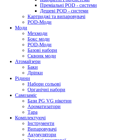
Преміальні POD - системи
Дешеві POD - системи
Картриджі та випаровувачі
POD-Моди
Моди
Мехмоди
Бокс моди
POD-Моди
Базові набори
Сквонк моди
Атомайзери
Баки
Дріпки
Рідини
Набори сольові
Органічні набори
Самозаміс
Бази PG VG нікотин
Ароматизатори
Тара
Комплектуючі
Інструменти
Випаровувачі
Акумулятори