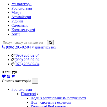
Усі категорії
Pod-системи
Моди
Атомайзери
Рідини
Самозаміс
Комплектуючі
Акції
(096) 205-02-04
дивитись всі
(096) 205-02-04
(099) 205-02-04
(073) 205-02-04
0 грн
0
Список категорій
Pod-системи
Пристрої
Поди з регулюванням потужності
Под - системи з екраном
Квадратні Pod-системи