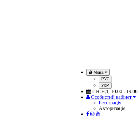
Мова
РУС
УКР
ПН-НД: 10:00 - 19:00
Особистий кабінет
Реєстрація
Авторизація