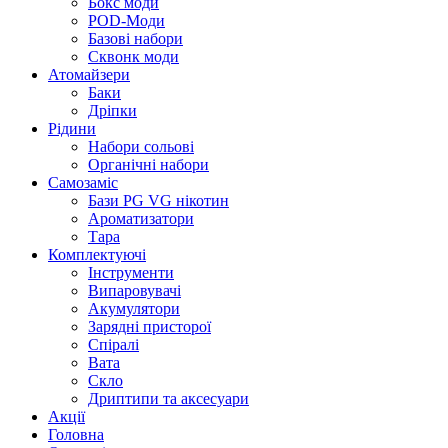
Бокс моди
POD-Моди
Базові набори
Сквонк моди
Атомайзери
Баки
Дріпки
Рідини
Набори сольові
Органічні набори
Самозаміс
Бази PG VG нікотин
Ароматизатори
Тара
Комплектуючі
Інструменти
Випаровувачі
Акумулятори
Зарядні присторої
Спіралі
Вата
Скло
Дриптипи та аксесуари
Акції
Головна