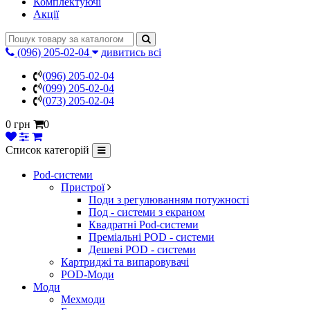
Комплектуючі
Акції
(096) 205-02-04
дивитись всі
(096) 205-02-04
(099) 205-02-04
(073) 205-02-04
0 грн
0
Список категорій
Pod-системи
Пристрої
Поди з регулюванням потужності
Под - системи з екраном
Квадратні Pod-системи
Преміальні POD - системи
Дешеві POD - системи
Картриджі та випаровувачі
POD-Моди
Моди
Мехмоди