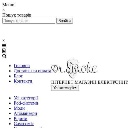
Меню
×
Пошук товарів
×
Головна
Доставка та оплата
Блог
Контакти
ІНТЕРНЕТ МАГАЗИН ЕЛЕКТРОНН
Усі категорії
Усі категорії
Pod-системи
Моди
Атомайзери
Рідини
Самозаміс