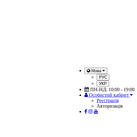
Мова
РУС
УКР
ПН-НД: 10:00 - 19:00
Особистий кабінет
Реєстрація
Авторизація