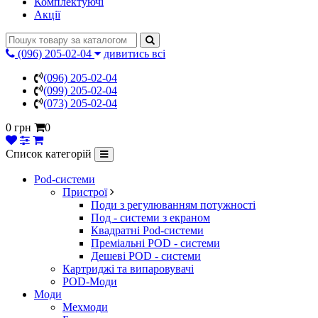
Комплектуючі
Акції
(096) 205-02-04
дивитись всі
(096) 205-02-04
(099) 205-02-04
(073) 205-02-04
0 грн
0
Список категорій
Pod-системи
Пристрої
Поди з регулюванням потужності
Под - системи з екраном
Квадратні Pod-системи
Преміальні POD - системи
Дешеві POD - системи
Картриджі та випаровувачі
POD-Моди
Моди
Мехмоди