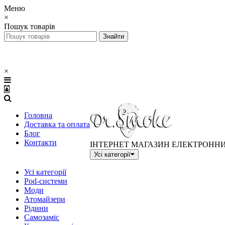
Меню
×
Пошук товарів
×
Головна
Доставка та оплата
Блог
Контакти
ІНТЕРНЕТ МАГАЗИН ЕЛЕКТРОНН
Усі категорії
Усі категорії
Pod-системи
Моди
Атомайзери
Рідини
Самозаміс