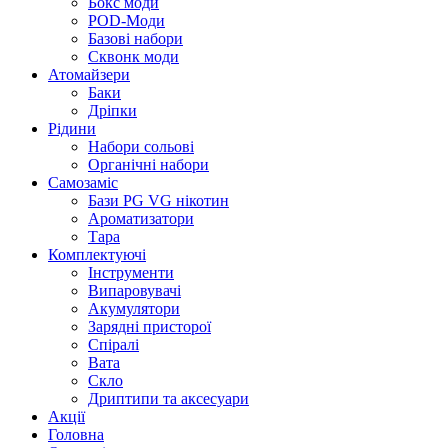
Бокс моди
POD-Моди
Базові набори
Сквонк моди
Атомайзери
Баки
Дріпки
Рідини
Набори сольові
Органічні набори
Самозаміс
Бази PG VG нікотин
Ароматизатори
Тара
Комплектуючі
Інструменти
Випаровувачі
Акумулятори
Зарядні присторої
Спіралі
Вата
Скло
Дриптипи та аксесуари
Акції
Головна