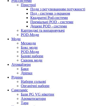
Pod-системи
Пристрої
Поди з регулюванням потужності
Под - системи з екраном
Квадратні Pod-системи
Преміальні POD - системи
Дешеві POD - системи
Картриджі та випаровувачі
POD-Моди
Моди
Мехмоди
Бокс моди
POD-Моди
Базові набори
Сквонк моди
Атомайзери
Баки
Дріпки
Рідини
Набори сольові
Органічні набори
Самозаміс
Бази PG VG нікотин
Ароматизатори
Тара