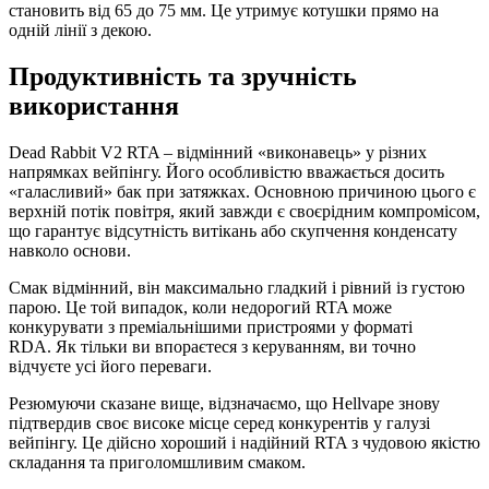
становить від 65 до 75 мм. Це утримує котушки прямо на
одній лінії з декою.
Продуктивність та зручність
використання
Dead Rabbit V2 RTA – відмінний «виконавець» у різних
напрямках вейпінгу. Його особливістю вважається досить
«галасливий» бак при затяжках. Основною причиною цього є
верхній потік повітря, який завжди є своєрідним компромісом,
що гарантує відсутність витікань або скупчення конденсату
навколо основи.
Смак відмінний, він максимально гладкий і рівний із густою
парою. Це той випадок, коли недорогий RTA може
конкурувати з преміальнішими пристроями у форматі
RDA. Як тільки ви впораєтеся з керуванням, ви точно
відчуєте усі його переваги.
Резюмуючи сказане вище, відзначаємо, що Hellvape знову
підтвердив своє високе місце серед конкурентів у галузі
вейпінгу. Це дійсно хороший і надійний RTA з чудовою якістю
складання та приголомшливим смаком.