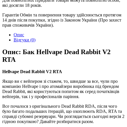
Для повнолітніх
Придбати товари можуть повнолітні особи,
які досягли 18 років.
Гарантія
Обмін та повернення товару здійснюється протягом
14 днів після покупки, згідно із Законом України (Про захист
прав споживачів України).
Опис
Відгуки (0)
Опис: Бак Hellvape Dead Rabbit V2
RTA
Hellvape Dead Rabbit V2 RTA
Якщо ви є вейпером зі стажем, то, швидше за все, чули про
компанію Hellvape і про атомайзери виробника під брендом
Dead Rabbit, які користуються попитом як серед початківців
вейперів, так і у професіоналів паріння.
Все почалося з оригінального Dead Rabbit RDA, після чого
було багато подальших ітерацій, що охоплюють RDA, RTA та
справді субомні резервуари. Чи розглядається сьогодні версія 2
гідною покупкою? Давайте розбиратися разом.