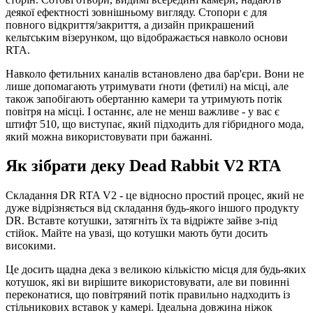
деякої ефектності зовнішньому вигляду. Стопори є для
повного відкриття/закриття, а дизайн прикрашений
кельтським візерунком, що відображається навколо основи
RTA.
Навколо фетильних каналів встановлено два бар'єри. Вони не
лише допомагають утримувати ґноти (фетилі) на місці, але
також запобігають обертанню камери та утримують потік
повітря на місці. І останнє, але не менш важливе - у вас є
штифт 510, що виступає, який підходить для гібридного мода,
який можна використовувати при бажанні.
Як зібрати деку Dead Rabbit V2 RTA
Складання DR RTA V2 - це відносно простий процес, який не
дуже відрізняється від складання будь-якого іншого продукту
DR. Вставте котушки, затягніть їх та відріжте зайве з-під
стійок. Майте на увазі, що котушки мають бути досить
високими.
Це досить щадна дека з великою кількістю місця для будь-яких
котушок, які ви вирішите використовувати, але ви повинні
переконатися, що повітряний потік правильно надходить із
стільникових вставок у камері. Ідеальна довжина ніжок