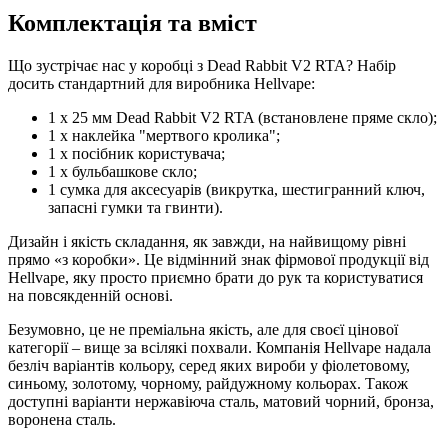
Комплектація та вміст
Що зустрічає нас у коробці з Dead Rabbit V2 RTA? Набір
досить стандартний для виробника Hellvape:
1 x 25 мм Dead Rabbit V2 RTA (встановлене пряме скло);
1 х наклейка "мертвого кролика";
1 х посібник користувача;
1 х бульбашкове скло;
1 сумка для аксесуарів (викрутка, шестигранний ключ,
запасні гумки та гвинти).
Дизайн і якість складання, як завжди, на найвищому рівні
прямо «з коробки». Це відмінний знак фірмової продукції від
Hellvape, яку просто приємно брати до рук та користуватися
на повсякденній основі.
Безумовно, це не преміальна якість, але для своєї цінової
категорії – вище за всілякі похвали. Компанія Hellvape надала
безліч варіантів кольору, серед яких вироби у фіолетовому,
синьому, золотому, чорному, райдужному кольорах. Також
доступні варіанти нержавіюча сталь, матовий чорний, бронза,
воронена сталь.