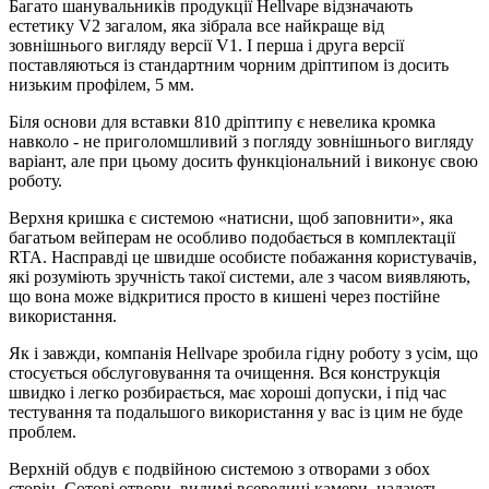
Багато шанувальників продукції Hellvape відзначають
естетику V2 загалом, яка зібрала все найкраще від
зовнішнього вигляду версії V1. І перша і друга версії
поставляються із стандартним чорним дріптипом із досить
низьким профілем, 5 мм.
Біля основи для вставки 810 дріптипу є невелика кромка
навколо - не приголомшливий з погляду зовнішнього вигляду
варіант, але при цьому досить функціональний і виконує свою
роботу.
Верхня кришка є системою «натисни, щоб заповнити», яка
багатьом вейперам не особливо подобається в комплектації
RTA. Насправді це швидше особисте побажання користувачів,
які розуміють зручність такої системи, але з часом виявляють,
що вона може відкритися просто в кишені через постійне
використання.
Як і завжди, компанія Hellvape зробила гідну роботу з усім, що
стосується обслуговування та очищення. Вся конструкція
швидко і легко розбирається, має хороші допуски, і під час
тестування та подальшого використання у вас із цим не буде
проблем.
Верхній обдув є подвійною системою з отворами з обох
сторін. Сотові отвори, видимі всередині камери, надають