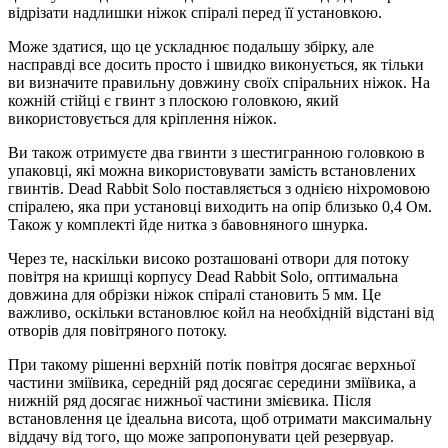
відрізати надлишки ніжок спіралі перед її установкою.
Може здатися, що це ускладнює подальшу збірку, але
насправді все досить просто і швидко виконується, як тільки
ви визначите правильну довжину своїх спіральних ніжок. На
кожній стійці є гвинт з плоскою головкою, який
використовується для кріплення ніжок.
Ви також отримуєте два гвинти з шестигранною головкою в
упаковці, які можна використовувати замість встановлених
гвинтів. Dead Rabbit Solo поставляється з однією ніхромовою
спіралею, яка при установці виходить на опір близько 0,4 Ом.
Також у комплекті йде нитка з бавовняного шнурка.
Через те, наскільки високо розташовані отвори для потоку
повітря на кришці корпусу Dead Rabbit Solo, оптимальна
довжина для обрізки ніжок спіралі становить 5 мм. Це
важливо, оскільки встановлює койл на необхідній відстані від
отворів для повітряного потоку.
При такому рішенні верхній потік повітря досягає верхньої
частини зміївика, середній ряд досягає середини зміївика, а
нижній ряд досягає нижньої частини змієвика. Після
встановлення це ідеальна висота, щоб отримати максимальну
віддачу від того, що може запропонувати цей резервуар.