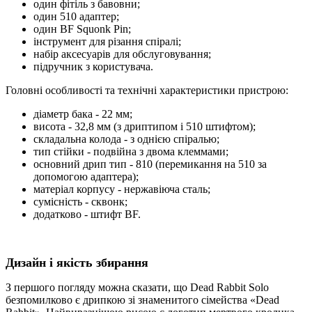
один фітіль з бавовни;
один 510 адаптер;
один BF Squonk Pin;
інструмент для різання спіралі;
набір аксесуарів для обслуговування;
підручник з користувача.
Головні особливості та технічні характеристики пристрою:
діаметр бака - 22 мм;
висота - 32,8 мм (з дриптипом і 510 штифтом);
складальна колода - з однією спіралью;
тип стійки - подвійна з двома клеммами;
основний дрип тип - 810 (перемикання на 510 за
допомогою адаптера);
матеріал корпусу - нержавіюча сталь;
сумісність - сквонк;
додатково - штифт BF.
Дизайн і якість збирання
З першого погляду можна сказати, що Dead Rabbit Solo
безпомилково є дрипкою зі знаменитого сімейства «Dead