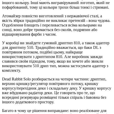
іншого кольору. Інші мають вигравіруваний логотип, який не
пофарбований, тому ці кольори трохи більш тонкі і стримані.
Атомайзер повністю виготовлений з нержавіючої сталі, а
якість збірки традиційно не викликає претензій - вона чудова.
Оздоблення блищить і переливається всіма кольорами на
сонці, воно добре тримається без сколів, подряпин або
відшаровування фарби з часом.
У коробці ви знайдете гумовий дриптип 810, а також адаптер
для дриптипу 510. Традиційно вважається, що баки DL з
повітряним потоком, подібні цьому, найкраще
використовувати з дриптипом 810. Але виробник завжди
славився своїм підходом, тому, якщо ви хочете або звикли
використовувати 510 дрип тип, можна застосувати адаптер з
комплекту.
Dead Rabbit Solo розбирається на чотири частини: дриптип,
верхню кришку/регулятор повітряного потоку, кришку
корпусу/перехідник деки і складальну деку. У кришку корпусу
вже вбудовано радіатор деки. Це говорить про те, що
всередині резервуара розміщені тільки спіраль і бавовна без
іншого додаткового простору.
Багато в чому це рішення виправдане: воно реалізоване для