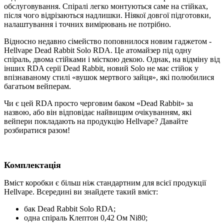
обслуговування. Спіралі легко монтуються саме на стійках,
після чого відрізаються надлишки. Ніякої довгої підготовки,
налаштування і точних вимірювань не потрібно.
Відносно недавно сімейство поповнилося новим гаджетом -
Hellvape Dead Rabbit Solo RDA. Це атомайзер під одну
спіраль, двома стійками і місткою декою. Однак, на відміну від
інших RDA серії Dead Rabbit, новий Solo не має стійок у
впізнаваному стилі «вушок мертвого зайця», які полюбилися
багатьом вейперам.
Чи є цей RDA просто черговим баком «Dead Rabbit» за
назвою, або він відповідає найвищим очікуванням, які
вейпери покладають на продукцію Hellvape? Давайте
розбиратися разом!
Комплектація
Вміст коробки є більш ніж стандартним для всієї продукції
Hellvape. Всередині ви знайдете такий вміст:
бак Dead Rabbit Solo RDA;
одна спіраль Клептон 0,42 Ом Ni80;