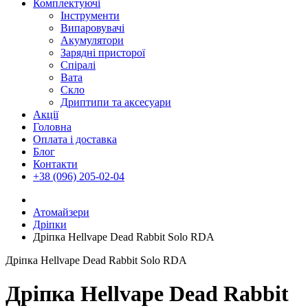
Комплектуючі
Інструменти
Випаровувачі
Акумулятори
Зарядні присторої
Спіралі
Вата
Скло
Дриптипи та аксесуари
Акції
Головна
Оплата і доставка
Блог
Контакти
+38 (096) 205-02-04
Атомайзери
Дріпки
Дріпка Hellvape Dead Rabbit Solo RDA
Дріпка Hellvape Dead Rabbit Solo RDA
Дріпка Hellvape Dead Rabbit