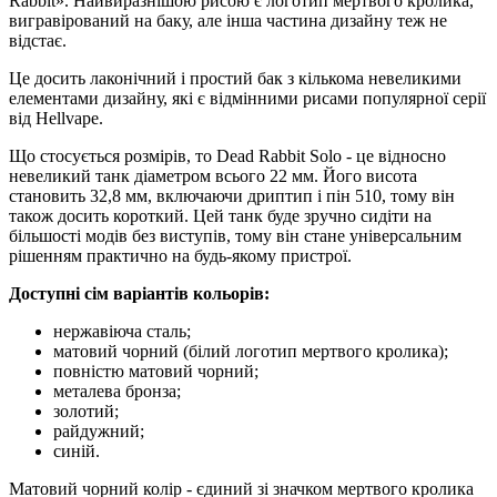
Rabbit». Найвиразнішою рисою є логотип мертвого кролика,
вигравірований на баку, але інша частина дизайну теж не
відстає.
Це досить лаконічний і простий бак з кількома невеликими
елементами дизайну, які є відмінними рисами популярної серії
від Hellvape.
Що стосується розмірів, то Dead Rabbit Solo - це відносно
невеликий танк діаметром всього 22 мм. Його висота
становить 32,8 мм, включаючи дриптип і пін 510, тому він
також досить короткий. Цей танк буде зручно сидіти на
більшості модів без виступів, тому він стане універсальним
рішенням практично на будь-якому пристрої.
Доступні сім варіантів кольорів:
нержавіюча сталь;
матовий чорний (білий логотип мертвого кролика);
повністю матовий чорний;
металева бронза;
золотий;
райдужний;
синій.
Матовий чорний колір - єдиний зі значком мертвого кролика