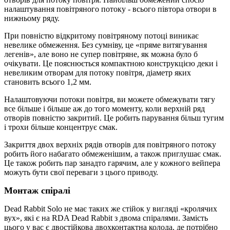
налаштування повітряного потоку - всього півтора отвори в
нижньому ряду.
При повністю відкритому повітряному потоці виникає
невелике обмеження. Без сумніву, це «пряме витягування
легенів», але воно не супер повітряне, як можна було б
очікувати. Це пояснюється компактною конструкцією деки і
невеликим отворам для потоку повітря, діаметр яких
становить всього 1,2 мм.
Налаштовуючи потоки повітря, ви можете обмежувати тягу
все більше і більше аж до того моменту, коли верхній ряд
отворів повністю закритий. Це робить парування більш тугим
і трохи більше концентрує смак.
Закриття двох верхніх рядів отворів для повітряного потоку
робить його набагато обмеженішим, а також приглушає смак.
Це також робить пар занадто гарячим, але у кожного вейпера
можуть бути свої переваги з цього приводу.
Монтаж спіралі
Dead Rabbit Solo не має таких же стійок у вигляді «кролячих
вух», які є на RDA Dead Rabbit з двома спіралями. Замість
цього у вас є двостійкова двохконтактна колода, де потрібно