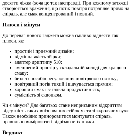
досягти ліжка (хоча це так насправді). При кожному затяжці
створюється враження, що потік повітря потрапляє прямо на
спіраль, але смак концентрований і повний.
Плюси і мінуси
До переваг нового гаджета можна сміливо віднести такі
плюси, як:
простий і приємний дизайн;
відмінна якість збірки;
адаптер дриптипу 510;
зменшений простір у складальній колоді для кращого
смаку;
безліч способів регулювання повітряного потоку;
повітряний потік тихий і відчувається прямим;
хороший смак і загальна продуктивність;
сумісність зі сквонком.
Чи є мінуси? Для багатьох стане неприємним відкриттям
відсутність таких впізнаваних стійок у стилі «кролячих вух».
Також необхідно приноровитися монтувати спіраль,
правильно вимірюючи і відрізаючи їх ніжки.
Вердикт