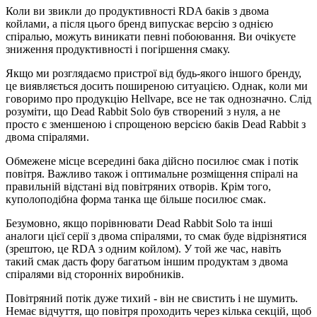
Коли ви звикли до продуктивності RDA баків з двома
койлами, а після цього бренд випускає версію з однією
спіралью, можуть виникати певні побоювання. Ви очікуєте
зниження продуктивності і погіршення смаку.
Якщо ми розглядаємо пристрої від будь-якого іншого бренду,
це виявляється досить поширеною ситуацією. Однак, коли ми
говоримо про продукцію Hellvape, все не так однозначно. Слід
розуміти, що Dead Rabbit Solo був створений з нуля, а не
просто є зменшеною і спрощеною версією баків Dead Rabbit з
двома спіралями.
Обмежене місце всередині бака дійсно посилює смак і потік
повітря. Важливо також і оптимальне розміщення спіралі на
правильній відстані від повітряних отворів. Крім того,
куполоподібна форма танка ще більше посилює смак.
Безумовно, якщо порівнювати Dead Rabbit Solo та інші
аналоги цієї серії з двома спіралями, то смак буде відрізнятися
(зрештою, це RDA з одним койлом). У той же час, навіть
такий смак дасть фору багатьом іншим продуктам з двома
спіралями від сторонніх виробників.
Повітряний потік дуже тихий - він не свистить і не шумить.
Немає відчуття, що повітря проходить через кілька секцій, щоб