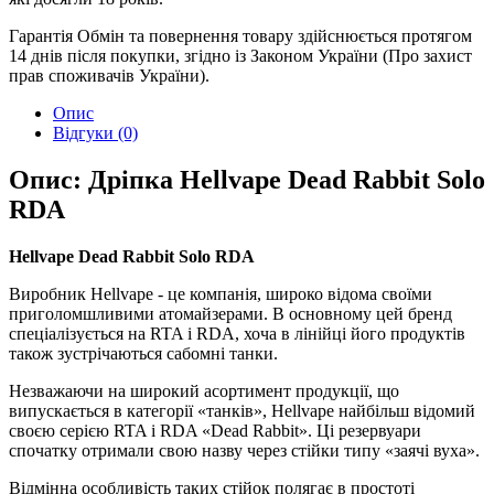
Гарантія
Обмін та повернення товару здійснюється протягом
14 днів після покупки, згідно із Законом України (Про захист
прав споживачів України).
Опис
Відгуки (0)
Опис: Дріпка Hellvape Dead Rabbit Solo
RDA
Hellvape Dead Rabbit Solo RDA
Виробник Hellvape - це компанія, широко відома своїми
приголомшливими атомайзерами. В основному цей бренд
спеціалізується на RTA і RDA, хоча в лінійці його продуктів
також зустрічаються сабомні танки.
Незважаючи на широкий асортимент продукції, що
випускається в категорії «танків», Hellvape найбільш відомий
своєю серією RTA і RDA «Dead Rabbit». Ці резервуари
спочатку отримали свою назву через стійки типу «заячі вуха».
Відмінна особливість таких стійок полягає в простоті