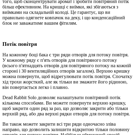
того, щоб сконцентрувати аромат і зробити повітряний потік
більш ефективним. На кришці є виїмки, які збігаються з
виїмками на складальній колоді. Це гарантує, що ви
правильно одягнете ковпачок на деку, і що конденсаційний
блок не заважатиме вашим фітилям.
Потік повітря
На кожному боці бака є три ряди отворів для потоку повітря.
У кожному ряду є п'ять отворів для повітряного потоку
(всього п'ятнадцять отворів для повітряного потоку на кожній
стороні і 30 вентиляційних отворів загалом). Верхню кришку
можна повернути, щоб відрегулювати потік повітря. Спочатку
хід трохи жорсткий, але як тільки ви змажите його рідиною,
він повертається легко і плавно.
Dead Rabbit Solo дозволяє налаштувати повітряний потік
кількома способами. Ви можете повернути верхню кришку,
щоб закрити один ряд за раз, що дозволяє закрити або тільки
верхній ряд, або два верхні рядки отворів для потоку повітря.
Ви також можете закрити всі три ряди одночасно зліва
направо, що дозволить залишити відкритою тільки половину
отворів для потоку повітря. Найбільш обмежений спосіб