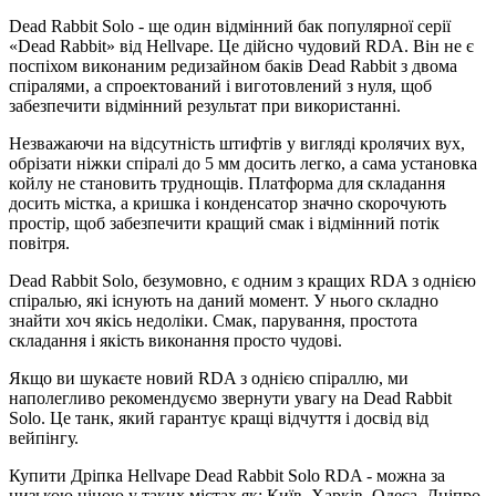
Dead Rabbit Solo - ще один відмінний бак популярної серії
«Dead Rabbit» від Hellvape. Це дійсно чудовий RDA. Він не є
поспіхом виконаним редизайном баків Dead Rabbit з двома
спіралями, а спроектований і виготовлений з нуля, щоб
забезпечити відмінний результат при використанні.
Незважаючи на відсутність штифтів у вигляді кролячих вух,
обрізати ніжки спіралі до 5 мм досить легко, а сама установка
койлу не становить труднощів. Платформа для складання
досить містка, а кришка і конденсатор значно скорочують
простір, щоб забезпечити кращий смак і відмінний потік
повітря.
Dead Rabbit Solo, безумовно, є одним з кращих RDA з однією
спіралью, які існують на даний момент. У нього складно
знайти хоч якісь недоліки. Смак, парування, простота
складання і якість виконання просто чудові.
Якщо ви шукаєте новий RDA з однією спіраллю, ми
наполегливо рекомендуємо звернути увагу на Dead Rabbit
Solo. Це танк, який гарантує кращі відчуття і досвід від
вейпінгу.
Купити Дріпка Hellvape Dead Rabbit Solo RDA - можна за
низькою ціною у таких містах як: Київ, Харків, Одеса, Дніпро,