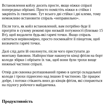
Встановлення койлу досить просте, якщо ніжки спіралі
попередньо обрізані. Просто помістіть ніжки в стійки і
закріпіть їх гвинтами. Тут всього дві стійки і дві клеми, тому
неможливо встановити спіраль «неправильно».
Після того, як койл встановлений, вам потрібно буде її
прогріти в сухому режимі при низькій потужності (близько 15
Вт), щоб видалити будь-які гарячі точки. Якщо спіраль
світиться нерівномірно, просто посмикайте її пінцетом, щоб
визначити гарячі точки.
Далі слід дати їй охолонути, після чого приступати до
монтажу бавовни. Найпростіше накинути кінці фітіля на борт
колоди збірки і обрізати їх так, щоб вони були трохи вище
нижньої частини спіралі.
Отвір для сквонка розташований прямо в центрі складальної
колоди і трохи піднесено над іншою її частиною. Це працює
добре, і потоки стікають вниз до кінців фітіля, які спираються
на підлогу робочого майданчика.
Продуктивність