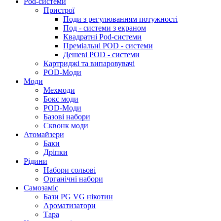
Pod-системи
Пристрої
Поди з регулюванням потужності
Под - системи з екраном
Квадратні Pod-системи
Преміальні POD - системи
Дешеві POD - системи
Картриджі та випаровувачі
POD-Моди
Моди
Мехмоди
Бокс моди
POD-Моди
Базові набори
Сквонк моди
Атомайзери
Баки
Дріпки
Рідини
Набори сольові
Органічні набори
Самозаміс
Бази PG VG нікотин
Ароматизатори
Тара