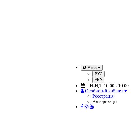
Мова
РУС
УКР
ПН-НД: 10:00 - 19:00
Особистий кабінет
Реєстрація
Авторизація