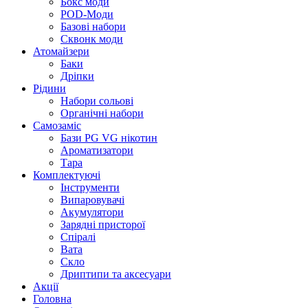
Бокс моди
POD-Моди
Базові набори
Сквонк моди
Атомайзери
Баки
Дріпки
Рідини
Набори сольові
Органічні набори
Самозаміс
Бази PG VG нікотин
Ароматизатори
Тара
Комплектуючі
Інструменти
Випаровувачі
Акумулятори
Зарядні присторої
Спіралі
Вата
Скло
Дриптипи та аксесуари
Акції
Головна