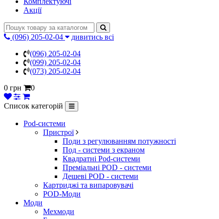
Комплектуючі
Акції
(096) 205-02-04
дивитись всі
(096) 205-02-04
(099) 205-02-04
(073) 205-02-04
0 грн
0
Список категорій
Pod-системи
Пристрої
Поди з регулюванням потужності
Под - системи з екраном
Квадратні Pod-системи
Преміальні POD - системи
Дешеві POD - системи
Картриджі та випаровувачі
POD-Моди
Моди
Мехмоди