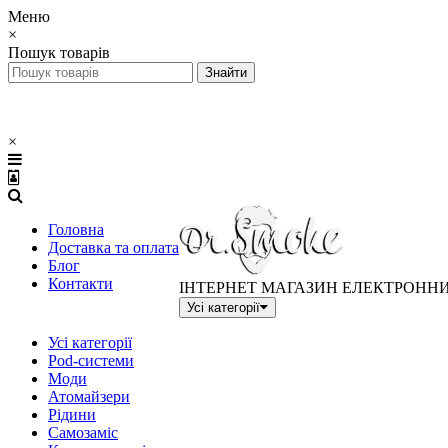
Меню
×
Пошук товарів
×
Головна
Доставка та оплата
Блог
Контакти
ІНТЕРНЕТ МАГАЗИН ЕЛЕКТРОНН
Усі категорії
Усі категорії
Pod-системи
Моди
Атомайзери
Рідини
Самозаміс