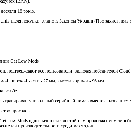
(рахунок IBAN).
досягли 18 років.
днів після покупки, згідно із Законом України (Про захист прав 
ании Get Low Mods.
сть подтверждают все пользователи, включая победителей Cloud 
мой широкой части - 27 мм, высота корпуса - 96 мм.
а резьбе.
 выгравирован уникальный серийный номер вместе с названием 
ество просадок.
Get Low Mods однозначно стал достойным продолжением линейки
казателей производительности среди мехмодов.