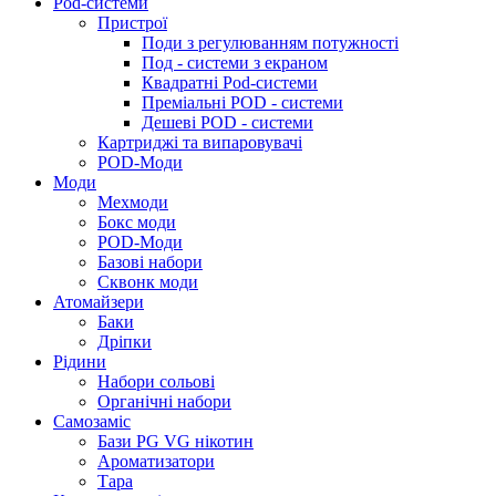
Pod-системи
Пристрої
Поди з регулюванням потужності
Под - системи з екраном
Квадратні Pod-системи
Преміальні POD - системи
Дешеві POD - системи
Картриджі та випаровувачі
POD-Моди
Моди
Мехмоди
Бокс моди
POD-Моди
Базові набори
Сквонк моди
Атомайзери
Баки
Дріпки
Рідини
Набори сольові
Органічні набори
Самозаміс
Бази PG VG нікотин
Ароматизатори
Тара