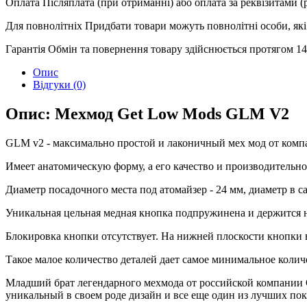
Оплата
Післяплата (при отриманні) або оплата за реквізитами 
Для повнолітніх
Придбати товари можуть повнолітні особи, які 
Гарантія
Обмін та повернення товару здійснюється протягом 14 
Опис
Відгуки (0)
Опис: Мехмод Get Low Mods GLM V2
GLM v2 - максимально простой и лаконичный мех мод от комп
Имеет анатомическую форму, а его качество и производительно
Диаметр посадочного места под атомайзер - 24 мм, диаметр в са
Уникальная цельная медная кнопка подпружинена и держится н
Блокировка кнопки отсутствует. На нижней плоскости кнопки
Такое малое количество деталей дает самое минимальное колич
Младший брат легендарного мехмода от российской компании 
уникальный в своем роде дизайн и все еще один из лучших по