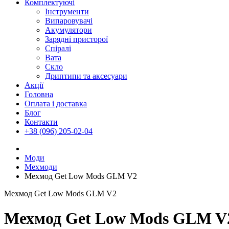
Комплектуючі
Інструменти
Випаровувачі
Акумулятори
Зарядні присторої
Спіралі
Вата
Скло
Дриптипи та аксесуари
Акції
Головна
Оплата і доставка
Блог
Контакти
+38 (096) 205-02-04
Моди
Мехмоди
Мехмод Get Low Mods GLM V2
Мехмод Get Low Mods GLM V2
Мехмод Get Low Mods GLM V