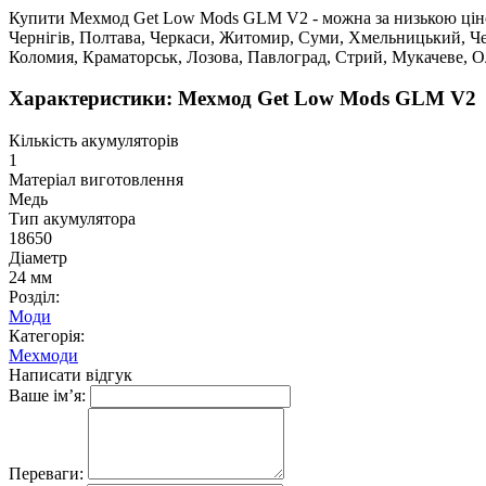
Купити Мехмод Get Low Mods GLM V2 - можна за низькою ціною у
Чернігів, Полтава, Черкаси, Житомир, Суми, Хмельницький, Чер
Коломия, Краматорськ, Лозова, Павлоград, Стрий, Мукачеве, 
Характеристики: Мехмод Get Low Mods GLM V2
Кількість акумуляторів
1
Матеріал виготовлення
Медь
Тип акумулятора
18650
Діаметр
24 мм
Розділ:
Моди
Категорія:
Мехмоди
Написати відгук
Ваше ім’я:
Переваги: