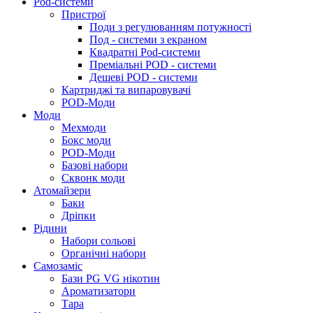
Pod-системи
Пристрої
Поди з регулюванням потужності
Под - системи з екраном
Квадратні Pod-системи
Преміальні POD - системи
Дешеві POD - системи
Картриджі та випаровувачі
POD-Моди
Моди
Мехмоди
Бокс моди
POD-Моди
Базові набори
Сквонк моди
Атомайзери
Баки
Дріпки
Рідини
Набори сольові
Органічні набори
Самозаміс
Бази PG VG нікотин
Ароматизатори
Тара