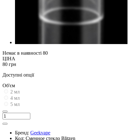
Немає в наявності
80
ЦІНА
80 грн
Доступні опції
Об'єм
2 мл
4 мл
5 мл
Бренд:
Geekvape
Код:
Сменное стекло Blitzen