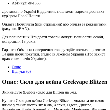
Артикул:
dr-1368
Доставка по Україні
Відділення, поштамат, адресна доставка
кур'єром Нової Пошти.
Оплата
Післяплата (при отриманні) або оплата за реквізитами
(рахунок IBAN).
Для повнолітніх
Придбати товари можуть повнолітні особи,
які досягли 18 років.
Гарантія
Обмін та повернення товару здійснюється протягом
14 днів після покупки, згідно із Законом України (Про захист
прав споживачів України).
Опис
Відгуки (0)
Опис: Скло для вейпа Geekvape Blitzen
Змінне дуте (Bubble) скло для Blitzen на 5мл.
Купити Скло для вейпа Geekvape Blitzen - можна за низькою
ціною у таких містах як: Київ, Харків, Одеса, Дніпро,
Запоріжжя, Львів, Кривий Ріг, Миколаїв, Маріуполь, Вінниця,