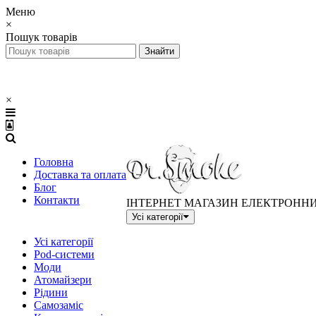
Меню
×
Пошук товарів
×
Головна
Доставка та оплата
Блог
Контакти
ІНТЕРНЕТ МАГАЗИН ЕЛЕКТРОНН
Усі категорії
Усі категорії
Pod-системи
Моди
Атомайзери
Рідини
Самозаміс