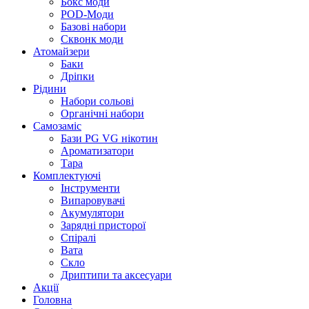
Бокс моди
POD-Моди
Базові набори
Сквонк моди
Атомайзери
Баки
Дріпки
Рідини
Набори сольові
Органічні набори
Самозаміс
Бази PG VG нікотин
Ароматизатори
Тара
Комплектуючі
Інструменти
Випаровувачі
Акумулятори
Зарядні присторої
Спіралі
Вата
Скло
Дриптипи та аксесуари
Акції
Головна