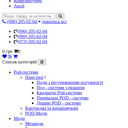
Комплектуючі
Акції
(096) 205-02-04
дивитись всі
(096) 205-02-04
(099) 205-02-04
(073) 205-02-04
0 грн
0
Список категорій
Pod-системи
Пристрої
Поди з регулюванням потужності
Под - системи з екраном
Квадратні Pod-системи
Преміальні POD - системи
Дешеві POD - системи
Картриджі та випаровувачі
POD-Моди
Моди
Мехмоди