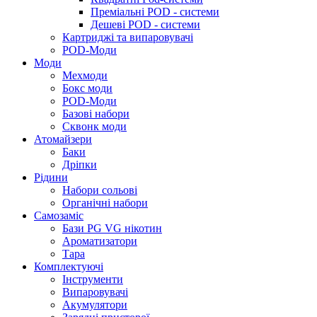
Преміальні POD - системи
Дешеві POD - системи
Картриджі та випаровувачі
POD-Моди
Моди
Мехмоди
Бокс моди
POD-Моди
Базові набори
Сквонк моди
Атомайзери
Баки
Дріпки
Рідини
Набори сольові
Органічні набори
Самозаміс
Бази PG VG нікотин
Ароматизатори
Тара
Комплектуючі
Інструменти
Випаровувачі
Акумулятори