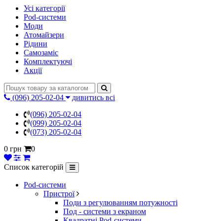
Усі категорії
Pod-системи
Моди
Атомайзери
Рідини
Самозаміс
Комплектуючі
Акції
(096) 205-02-04
дивитись всі
(096) 205-02-04
(099) 205-02-04
(073) 205-02-04
0 грн
0
Список категорій
Pod-системи
Пристрої
Поди з регулюванням потужності
Под - системи з екраном
Квадратні Pod-системи