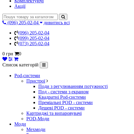
Комплектуючі
Акції
(096) 205-02-04
дивитись всі
(096) 205-02-04
(099) 205-02-04
(073) 205-02-04
0 грн
0
Список категорій
Pod-системи
Пристрої
Поди з регулюванням потужності
Под - системи з екраном
Квадратні Pod-системи
Преміальні POD - системи
Дешеві POD - системи
Картриджі та випаровувачі
POD-Моди
Моди
Мехмоди