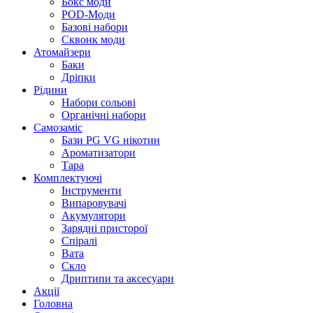
Бокс моди
POD-Моди
Базові набори
Сквонк моди
Атомайзери
Баки
Дріпки
Рідини
Набори сольові
Органічні набори
Самозаміс
Бази PG VG нікотин
Ароматизатори
Тара
Комплектуючі
Інструменти
Випаровувачі
Акумулятори
Зарядні присторої
Спіралі
Вата
Скло
Дриптипи та аксесуари
Акції
Головна