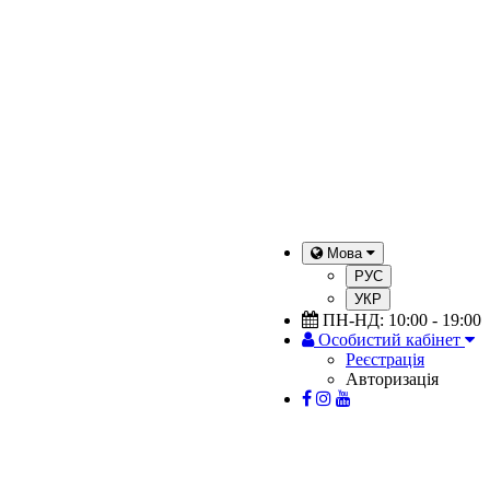
Мова
РУС
УКР
ПН-НД: 10:00 - 19:00
Особистий кабінет
Реєстрація
Авторизація