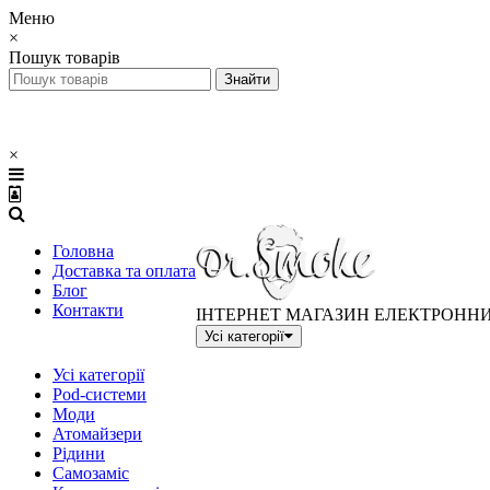
Меню
×
Пошук товарів
×
Головна
Доставка та оплата
Блог
Контакти
ІНТЕРНЕТ МАГАЗИН ЕЛЕКТРОНН
Усі категорії
Усі категорії
Pod-системи
Моди
Атомайзери
Рідини
Самозаміс