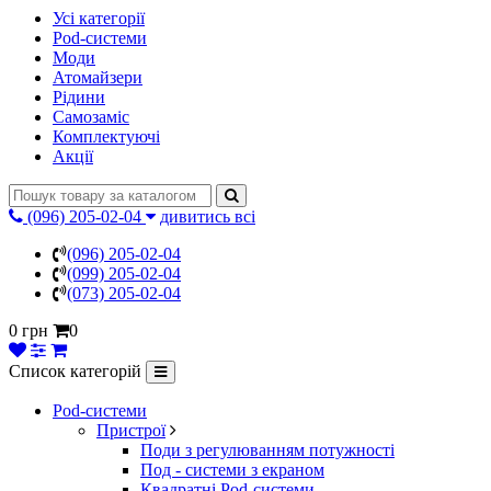
Усі категорії
Pod-системи
Моди
Атомайзери
Рідини
Самозаміс
Комплектуючі
Акції
(096) 205-02-04
дивитись всі
(096) 205-02-04
(099) 205-02-04
(073) 205-02-04
0 грн
0
Список категорій
Pod-системи
Пристрої
Поди з регулюванням потужності
Под - системи з екраном
Квадратні Pod-системи