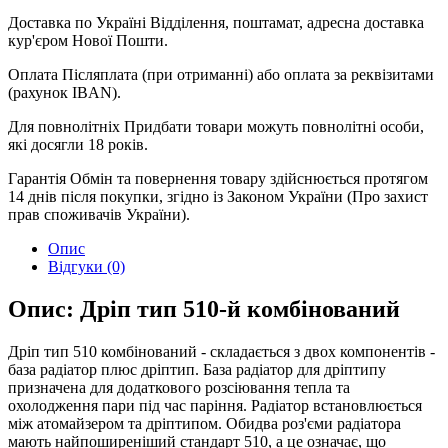
Доставка по Україні
Відділення, поштамат, адресна доставка
кур'єром Нової Пошти.
Оплата
Післяплата (при отриманні) або оплата за реквізитами
(рахунок IBAN).
Для повнолітніх
Придбати товари можуть повнолітні особи,
які досягли 18 років.
Гарантія
Обмін та повернення товару здійснюється протягом
14 днів після покупки, згідно із Законом України (Про захист
прав споживачів України).
Опис
Відгуки (0)
Опис: Дріп тип 510-й комбінований
Дріп тип 510 комбінований - складається з двох компонентів -
база радіатор плюс дріптип. База радіатор для дріптипу
призначена для додаткового розсіювання тепла та
охолодження пари під час паріння. Радіатор встановлюється
між атомайзером та дріптипом. Обидва роз'єми радіатора
мають найпоширеніший стандарт 510, а це означає, що