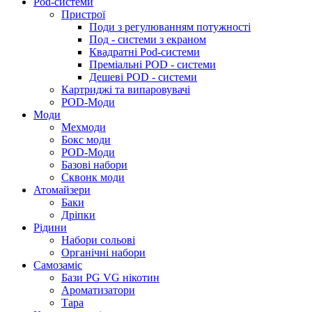
Pod-системи
Пристрої
Поди з регулюванням потужності
Под - системи з екраном
Квадратні Pod-системи
Преміальні POD - системи
Дешеві POD - системи
Картриджі та випаровувачі
POD-Моди
Моди
Мехмоди
Бокс моди
POD-Моди
Базові набори
Сквонк моди
Атомайзери
Баки
Дріпки
Рідини
Набори сольові
Органічні набори
Самозаміс
Бази PG VG нікотин
Ароматизатори
Тара