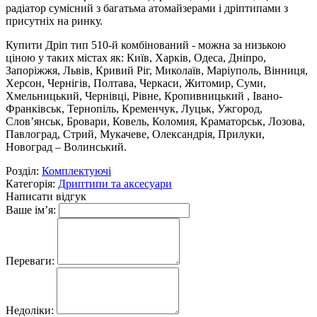
радіатор сумісний з багатьма атомайзерами і дріптипами з
присутніх на ринку.
Купити Дріп тип 510-й комбінований - можна за низькою
ціною у таких містах як: Київ, Харків, Одеса, Дніпро,
Запоріжжя, Львів, Кривий Ріг, Миколаїв, Маріуполь, Вінниця,
Херсон, Чернігів, Полтава, Черкаси, Житомир, Суми,
Хмельницький, Чернівці, Рівне, Кропивницький , Івано-
Франківськ, Тернопіль, Кременчук, Луцьк, Ужгород,
Слов’янськ, Бровари, Ковель, Коломия, Краматорськ, Лозова,
Павлоград, Стрий, Мукачеве, Олександрія, Прилуки,
Новоград – Волинський.
Розділ:
Комплектуючі
Категорія:
Дриптипи та аксесуари
Написати відгук
Ваше ім’я:
Переваги:
Недоліки: