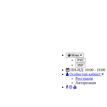
Мова
РУС
УКР
ПН-НД: 10:00 - 19:00
Особистий кабінет
Реєстрація
Авторизація