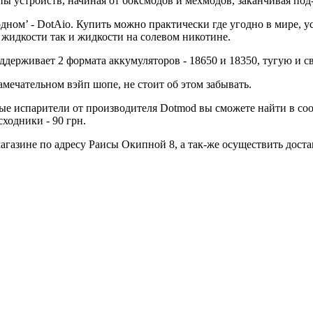
пы устройств, начиная от боксмодов и мехмодов, заканчивая под
одном’ - DotAio. Купить можно практически где угодно в мире, 
 жидкости так и жидкости на солевом никотине.
оддерживает 2 формата аккумуляторов - 18650 и 18350, тугую и 
амечательном вэйп шопе, не стоит об этом забывать.
ные испарители от производителя Dotmod вы сможете найти в со
сходники - 90 грн.
зине по адресу Раисы Окипной 8, а так-же осуществить доставк