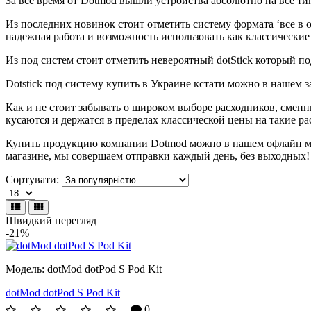
За всё время от Dotmod вышли устройства абсолютно на все ти
Из последних новинок стоит отметить систему формата ‘все в 
надежная работа и возможность использовать как классические
Из под систем стоит отметить невероятный dotStick который п
Dotstick под систему купить в Украине кстати можно в нашем з
Как и не стоит забывать о широком выборе расходников, смен
кусаются и держатся в пределах классической цены на такие ра
Купить продукцию компании Dotmod можно в нашем офлайн мага
магазине, мы совершаем отправки каждый день, без выходных!
Сортувати:
Швидкий перегляд
-21%
Модель:
dotMod dotPod S Pod Kit
dotMod dotPod S Pod Kit
0