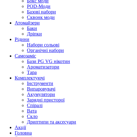
Бокс моди
POD-Моди
Базові набори
Сквонк моди
Атомайзери
Баки
Дріпки
Рідини
Набори сольові
Органічні набори
Самозаміс
Бази PG VG нікотин
Ароматизатори
Тара
Комплектуючі
Інструменти
Випаровувачі
Акумулятори
Зарядні присторої
Спіралі
Вата
Скло
Дриптипи та аксесуари
Акції
Головна