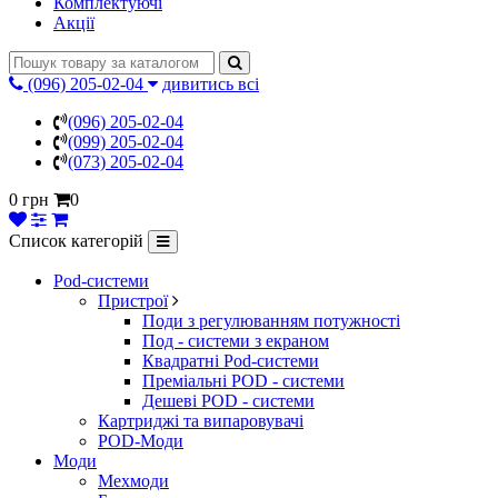
Комплектуючі
Акції
(096) 205-02-04
дивитись всі
(096) 205-02-04
(099) 205-02-04
(073) 205-02-04
0 грн
0
Список категорій
Pod-системи
Пристрої
Поди з регулюванням потужності
Под - системи з екраном
Квадратні Pod-системи
Преміальні POD - системи
Дешеві POD - системи
Картриджі та випаровувачі
POD-Моди
Моди
Мехмоди