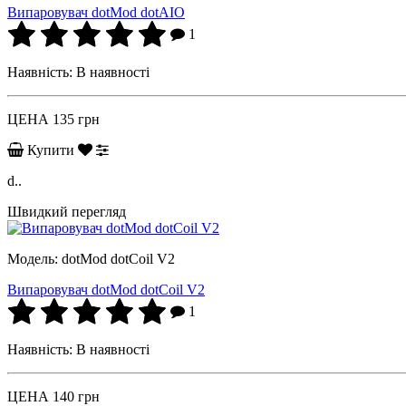
Випаровувач dotMod dotAIO
1
Наявність:
В наявності
ЦЕНА
135 грн
Купити
d..
Швидкий перегляд
Модель:
dotMod dotCoil V2
Випаровувач dotMod dotCoil V2
1
Наявність:
В наявності
ЦЕНА
140 грн