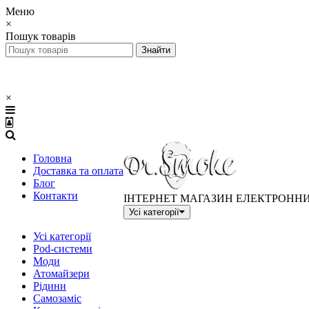
Меню
×
Пошук товарів
×
Головна
Доставка та оплата
Блог
Контакти
ІНТЕРНЕТ МАГАЗИН ЕЛЕКТРОНН
Усі категорії
Усі категорії
Pod-системи
Моди
Атомайзери
Рідини
Самозаміс