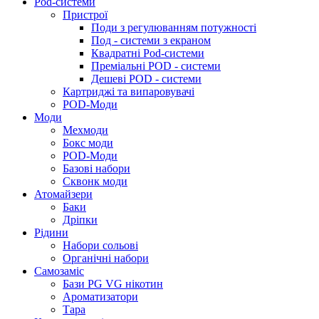
Pod-системи
Пристрої
Поди з регулюванням потужності
Под - системи з екраном
Квадратні Pod-системи
Преміальні POD - системи
Дешеві POD - системи
Картриджі та випаровувачі
POD-Моди
Моди
Мехмоди
Бокс моди
POD-Моди
Базові набори
Сквонк моди
Атомайзери
Баки
Дріпки
Рідини
Набори сольові
Органічні набори
Самозаміс
Бази PG VG нікотин
Ароматизатори
Тара