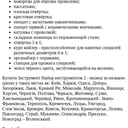
Бокорезы для обрезки проволоки;
пассатижи;
плоская отвёртка;
крестовая отвёртка;
пинцет с загнутыми наконечниками;
пинцет прямой с керамическими кончиками;
катушка с проволкой;
складные ножницы из нержавеющей стали;
отвёртка 3 в 1;
куро койлер - присполсобление для намотки спиралей
различных диаметров 6 в 1;
органайзер с оправами;
станция для прожига спиралей;
чехол чёрного цвета, застёгивающийся на молнию.
Купити Інструмент Набор инструментов 2 - можна за низькою
ціною у таких містах як: Київ, Харків, Одеса, Дніпро,
Запоріжжя, Львів, Кривий Ріг, Миколаїв, Маріуполь, Вінниця,
Херсон, Чернігів, Полтава, Черкаси, Житомир, Суми,
Хмельницький, Чернівці, Рівне, Кропивницький , Івано-
Франківськ, Тернопіль, Кременчук, Луцьк, Ужгород,
Слов’янськ, Бровари, Ковель, Коломия, Краматорськ, Лозова,
Павлоград, Стрий, Мукачеве, Олександрія, Прилуки,
Новоград – Волинський.