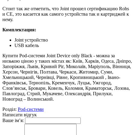
Стоит так же отметить, что Joint прошел сертификацию Rohs
и CE, это касается как самого устройства так и картриджей к
нему.
Комплектация:
Joint устройство
USB кабель
Купити Pod-системи Joint Device only Black - можна за
низькою ціною у таких містах як: Київ, Харків, Одеса, Дніпро,
Запоріжжя, Львів, Кривий Ріг, Миколаїв, Маріуполь, Вінниця,
Херсон, Чернігів, Полтава, Черкаси, Житомир, Суми,
Хмельницький, Чернівці, Рівне, Кропивницький , Івано-
Франківськ, Тернопіль, Кременчук, Луцьк, Ужгород,
Слов’янськ, Бровари, Ковель, Коломия, Краматорськ, Лозова,
Павлоград, Стрий, Мукачеве, Олександрія, Прилуки,
Новоград – Волинський.
Розділ:
Pod-системи
Написати відгук
Ваше ім’я: