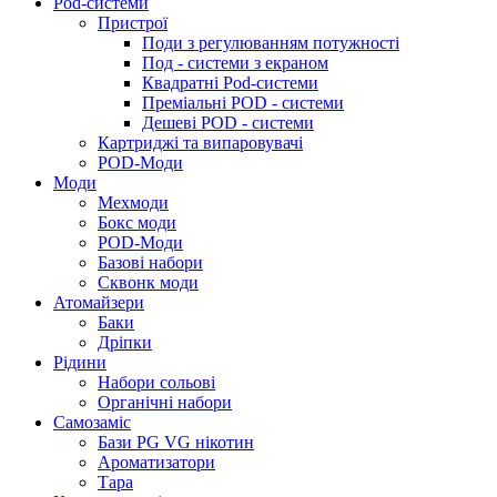
Pod-системи
Пристрої
Поди з регулюванням потужності
Под - системи з екраном
Квадратні Pod-системи
Преміальні POD - системи
Дешеві POD - системи
Картриджі та випаровувачі
POD-Моди
Моди
Мехмоди
Бокс моди
POD-Моди
Базові набори
Сквонк моди
Атомайзери
Баки
Дріпки
Рідини
Набори сольові
Органічні набори
Самозаміс
Бази PG VG нікотин
Ароматизатори
Тара