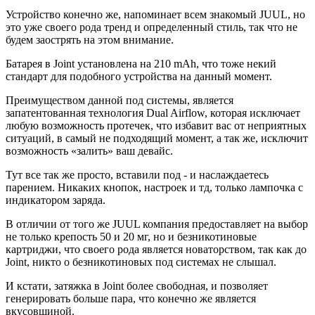
Устройство конечно же, напоминает всем знакомый JUUL, но
это уже своего рода тренд и определенный стиль, так что не
будем заострять на этом внимание.
Батарея в Joint установлена на 210 mAh, что тоже некий
стандарт для подобного устройства на данный момент.
Преимуществом данной под системы, является
запатентованная технология Dual Airflow, которая исключает
любую возможность протечек, что избавит вас от неприятных
ситуаций, в самый не подходящий момент, а так же, исключит
возможность «залить» ваш девайс.
Тут все так же просто, вставили под - и наслаждаетесь
парением. Никаких кнопок, настроек и тд, только лампочка с
индикатором заряда.
В отличии от того же JUUL компания предоставляет на выбор
не только крепость 50 и 20 мг, но и безникотиновые
картриджи, что своего рода является новаторством, так как до
Joint, никто о безникотиновых под системах не слышал.
И кстати, затяжка в Joint более свободная, и позволяет
генерировать больше пара, что конечно же является
вкусовщиной.