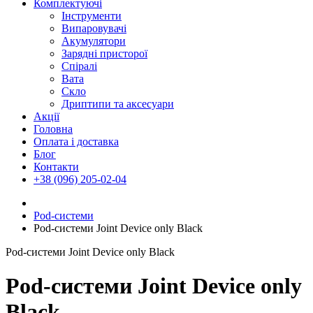
Комплектуючі
Інструменти
Випаровувачі
Акумулятори
Зарядні присторої
Спіралі
Вата
Скло
Дриптипи та аксесуари
Акції
Головна
Оплата і доставка
Блог
Контакти
+38 (096) 205-02-04
Pod-системи
Pod-системи Joint Device only Black
Pod-системи Joint Device only Black
Pod-системи Joint Device only
Black