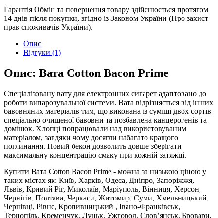
Гарантія
Обмін та повернення товару здійснюється протягом
14 днів після покупки, згідно із Законом України (Про захист
прав споживачів України).
Опис
Відгуки (1)
Опис: Вата Cotton Bacon Prime
Спеціалізовану вату для електронних сигарет адаптовано до
роботи випаровувальної системи. Вата відрізняється від інших
бавовняних матеріалів тим, що виконана із суміші двох сортів
спеціально очищеної бавовни та позбавлена ​​канцерогенів та
домішок. Хлопці попрацювали над використовуваним
матеріалом, завдяки чому досягли набагато кращого
поглинання. Новий бекон дозволить довше зберігати
максимальну концентрацію смаку при кожній затяжці.
Купити Вата Cotton Bacon Prime - можна за низькою ціною у
таких містах як: Київ, Харків, Одеса, Дніпро, Запоріжжя,
Львів, Кривий Ріг, Миколаїв, Маріуполь, Вінниця, Херсон,
Чернігів, Полтава, Черкаси, Житомир, Суми, Хмельницький,
Чернівці, Рівне, Кропивницький , Івано-Франківськ,
Тернопіль, Кременчук, Луцьк, Ужгород, Слов’янськ, Бровари,