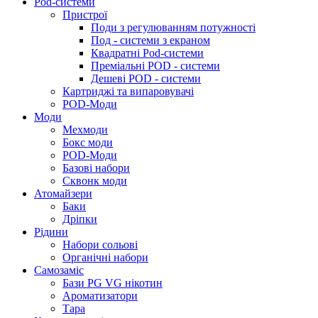
Pod-системи
Пристрої
Поди з регулюванням потужності
Под - системи з екраном
Квадратні Pod-системи
Преміальні POD - системи
Дешеві POD - системи
Картриджі та випаровувачі
POD-Моди
Моди
Мехмоди
Бокс моди
POD-Моди
Базові набори
Сквонк моди
Атомайзери
Баки
Дріпки
Рідини
Набори сольові
Органічні набори
Самозаміс
Бази PG VG нікотин
Ароматизатори
Тара