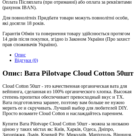
Оплата
Післяплата (при отриманні) або оплата за реквізитами
(рахунок IBAN).
Для повнолітніх
Придбати товари можуть повнолітні особи,
які досягли 18 років.
Гарантія
Обмін та повернення товару здійснюється протягом
14 днів після покупки, згідно із Законом України (Про захист
прав споживачів України).
Опис
Відгуки (0)
Опис: Вата Pilotvape Cloud Cotton 50шт
Cloud Cotton 50шт - это качественная органическая вата для
вейпинга, сделанная из 100% органического хлопка. Высокая
степень пропитки обеспечивает превосходный вкус и ТХ.
Вата подготовлена заранее, поэтому вам больше не нужно
мерить ее и скручивать. Лучший выбор для любителей DIY.
Просто возьмите Cloud Cotton и наслаждайтесь парением.
Купити Вата Pilotvape Cloud Cotton 50шт - можна за низькою
ціною у таких містах як: Київ, Харків, Одеса, Дніпро,
Запоріжжя, Львів, Кривий Ріг, Миколаїв, Маріуполь, Вінниця,