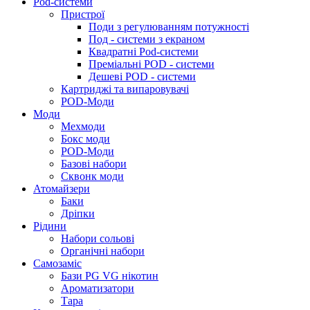
Pod-системи
Пристрої
Поди з регулюванням потужності
Под - системи з екраном
Квадратні Pod-системи
Преміальні POD - системи
Дешеві POD - системи
Картриджі та випаровувачі
POD-Моди
Моди
Мехмоди
Бокс моди
POD-Моди
Базові набори
Сквонк моди
Атомайзери
Баки
Дріпки
Рідини
Набори сольові
Органічні набори
Самозаміс
Бази PG VG нікотин
Ароматизатори
Тара