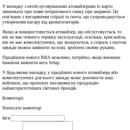
У випадку з необслуговуваними атомайзерами їх варто
змінювати при появі неприємного смаку при ширянні. Це
пов'язано з вигорянням спіралі та ґнота, що супроводжується
утворенням нагару від ароматизаторів.
Якщо ж використовується атомайзер, що обслуговується, то
він не має певного терміну експлуатації, оскільки, крім койла,
він не має комплектуючих, що зношуються, а спіраль з ґнотом
завжди можна замінити на нові, зроблені своїми руками.
Придбання нового RBA можливо, потрібно, якщо виникне
бажання замінити весь Setup.
У будь-якому випадку, у придбанні нового атомайзера або
комплектуючих для нього завжди може допомогти наш
вейпшоп, що пропонує високоякісну продукцію
найавторитетніших світових брендів.
Коментарі:
Написати коментар
Ім'я