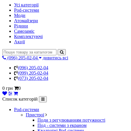
Усі категорії
Pod-системи
Моди
Атомайзери
Рідини
Самозаміс
Комплектуючі
Акції
(096) 205-02-04
дивитись всі
(096) 205-02-04
(099) 205-02-04
(073) 205-02-04
0 грн
0
Список категорій
Pod-системи
Пристрої
Поди з регулюванням потужності
Под - системи з екраном
Квадратні Pod-системи