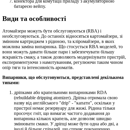
конектора для комутації приладу з акумуляторною
батареєю вейпу.
Види та особливості
Атомайзери можуть бути обслуговуються (RBA) і
необслуговуються. До останніх відносяться картомайзери, зі
змінним картриджем з рідиною, та кліромайзери, в яких
можлива заміна випарника. Що стосується RBA моделей, то
вони можуть давати більше пари і забезпечувати більшу
яскравість смаку, а також дозволяють модернізувати пристрій,
експериментуючи з намотуванням, регулюючи таким чином
опір тяги та інтенсивність ароматів.
Випарники, що обслуговуються, представлені декількома
типами:
дріпками або крапельними випарниками RDA
(rebuildable dripping atomizer). Дріпка отримала свою
назву від англійського "drip" - "капати", оскільки у
пристрої немає резервуару для жижі. Рідина тільки
просочує гніт, що вимагає частого додавання до
випарника кількох крапель, але дозволяє швидко
змінювати смаки. У дріпці може бути одна або дві, а
іноді й більше спіралей, що сприяє покращенню