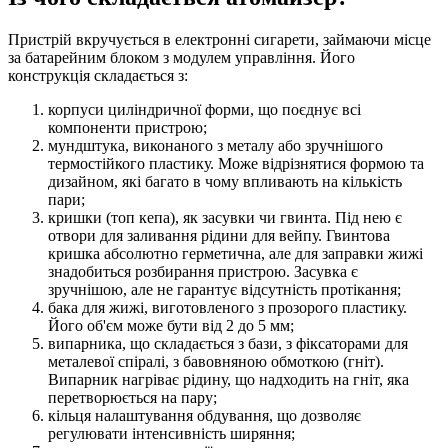
Пристрій вкручується в електронні сигарети, займаючи місце
за батарейним блоком з модулем управління. Його
конструкція складається з:
корпуси циліндричної форми, що поєднує всі
компоненти пристрою;
мундштука, виконаного з металу або зручнішого
термостійкого пластику. Може відрізнятися формою та
дизайном, які багато в чому впливають на кількість
пари;
кришки (топ кепа), як засувки чи гвинта. Під нею є
отвори для заливання рідини для вейпу. Гвинтова
кришка абсолютно герметична, але для заправки жижі
знадобиться розбирання пристрою. Засувка є
зручнішою, але не гарантує відсутність протікання;
бака для жижі, виготовленого з прозорого пластику.
Його об'єм може бути від 2 до 5 мм;
випарника, що складається з бази, з фіксаторами для
металевої спіралі, з бавовняною обмоткою (гніт).
Випарник нагріває рідину, що надходить на гніт, яка
перетворюється на пару;
кільця налаштування обдування, що дозволяє
регулювати інтенсивність ширяння;