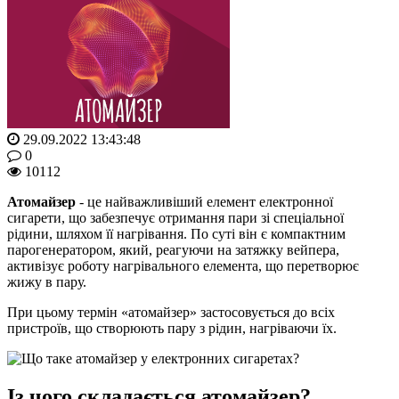
29.09.2022 13:43:48
0
10112
Атомайзер
- це найважливіший елемент електронної
сигарети, що забезпечує отримання пари зі спеціальної
рідини, шляхом її нагрівання. По суті він є компактним
парогенератором, який, реагуючи на затяжку вейпера,
активізує роботу нагрівального елемента, що перетворює
жижу в пару.
При цьому термін «атомайзер» застосовується до всіх
пристроїв, що створюють пару з рідин, нагріваючи їх.
Із чого складається атомайзер?