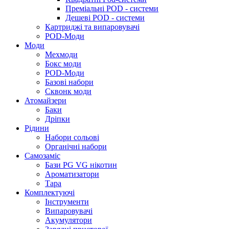
Преміальні POD - системи
Дешеві POD - системи
Картриджі та випаровувачі
POD-Моди
Моди
Мехмоди
Бокс моди
POD-Моди
Базові набори
Сквонк моди
Атомайзери
Баки
Дріпки
Рідини
Набори сольові
Органічні набори
Самозаміс
Бази PG VG нікотин
Ароматизатори
Тара
Комплектуючі
Інструменти
Випаровувачі
Акумулятори