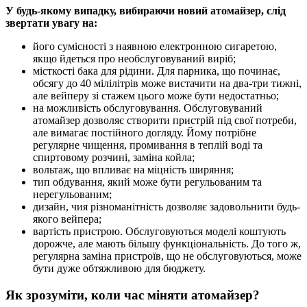
У будь-якому випадку, вибираючи новий атомайзер, слід
звертати увагу на:
його сумісності з наявною електронною сигаретою,
якщо йдеться про необслуговуваний виріб;
місткості бака для рідини. Для парника, що починає,
обсягу до 40 мілілітрів може вистачити на два-три тижні,
але вейперу зі стажем цього може бути недостатньо;
на можливість обслуговування. Обслуговуваний
атомайзер дозволяє створити пристрій під свої потреби,
але вимагає постійного догляду. Йому потрібне
регулярне чищення, промивання в теплій воді та
спиртовому розчині, заміна койла;
вольтаж, що впливає на міцність ширяння;
тип обдування, який може бути регульованим та
нерегульованим;
дизайн, чия різноманітність дозволяє задовольнити будь-
якого вейпера;
вартість пристрою. Обслуговуються моделі коштують
дорожче, але мають більшу функціональність. До того ж,
регулярна заміна пристроїв, що не обслуговуються, може
бути дуже обтяжливою для бюджету.
Як зрозуміти, коли час міняти атомайзер?