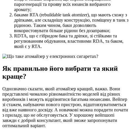
парогенерації та прояву всіх нюансів вибраного
аромату;
баками RTA (rebuildable tank atomizer), що мають схожу з
дріпками, але складнішу конструкцію, поміщену в танк з
рідиною. Таким чином, баки дозволяють
використовувати більше рідини без дозаправки;
RDTA, що є гібридом бака та дріпки, зі стійками та
регулюванням обдування, властивими RDA, та баком,
який є у RTA.
Як правильно його вибрати та який
краще?
Однозначно сказати, який атомайзер кращий, важко. Вони
представлені чималою різноманітністю моделей від різних
виробників і можуть відрізнятися багатьма нюансами. Вейпер
зі стажем, набуваючи нового пристрою, відштовхуватиметься
від вже наявного досвіду. А новачкові можна порадити почати
з приладу, що не обслуговується. У хорошому вейпшопі
завжди є добрий консультант, який зможе запропонувати
оптимальний варіант.