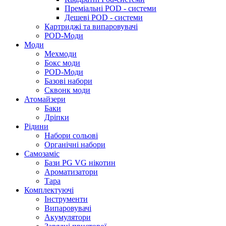
Преміальні POD - системи
Дешеві POD - системи
Картриджі та випаровувачі
POD-Моди
Моди
Мехмоди
Бокс моди
POD-Моди
Базові набори
Сквонк моди
Атомайзери
Баки
Дріпки
Рідини
Набори сольові
Органічні набори
Самозаміс
Бази PG VG нікотин
Ароматизатори
Тара
Комплектуючі
Інструменти
Випаровувачі
Акумулятори