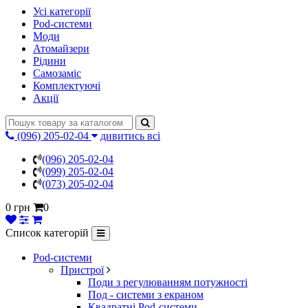
Усі категорії
Pod-системи
Моди
Атомайзери
Рідини
Самозаміс
Комплектуючі
Акції
(096) 205-02-04
дивитись всі
(096) 205-02-04
(099) 205-02-04
(073) 205-02-04
0 грн
0
Список категорій
Pod-системи
Пристрої
Поди з регулюванням потужності
Под - системи з екраном
Квадратні Pod-системи