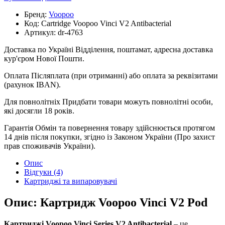
Бренд:
Voopoo
Код:
Cartridge Voopoo Vinci V2 Antibacterial
Артикул:
dr-4763
Доставка по Україні
Відділення, поштамат, адресна доставка
кур'єром Нової Пошти.
Оплата
Післяплата (при отриманні) або оплата за реквізитами
(рахунок IBAN).
Для повнолітніх
Придбати товари можуть повнолітні особи,
які досягли 18 років.
Гарантія
Обмін та повернення товару здійснюється протягом
14 днів після покупки, згідно із Законом України (Про захист
прав споживачів України).
Опис
Відгуки (4)
Картриджі та випаровувачі
Опис: Картридж Voopoo Vinci V2 Pod
Картриджі Voopoo Vinci Series V2 Antibacterial
– це