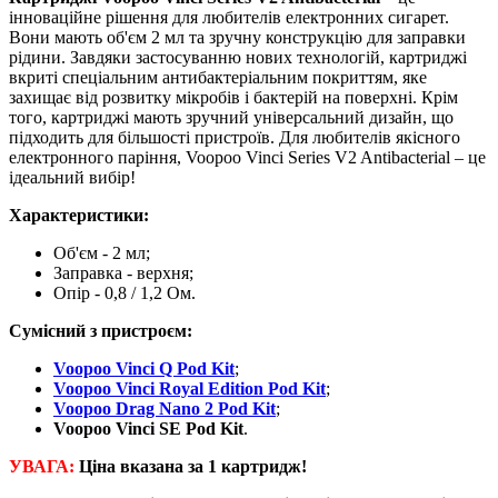
інноваційне рішення для любителів електронних сигарет.
Вони мають об'єм 2 мл та зручну конструкцію для заправки
рідини. Завдяки застосуванню нових технологій, картриджі
вкриті спеціальним антибактеріальним покриттям, яке
захищає від розвитку мікробів і бактерій на поверхні. Крім
того, картриджі мають зручний універсальний дизайн, що
підходить для більшості пристроїв. Для любителів якісного
електронного паріння, Voopoo Vinci Series V2 Antibacterial – це
ідеальний вибір!
Характеристики:
Об'єм - 2 мл;
Заправка - верхня;
Опір - 0,8 / 1,2 Ом.
Сумісний з пристроєм:
Voopoo Vinci Q Pod Kit
;
Voopoo Vinci Royal Edition Pod Kit
;
Voopoo Drag Nano 2 Pod Kit
;
Voopoo Vinci SE Pod Kit
.
УВАГА:
Ціна вказана за 1 картридж!