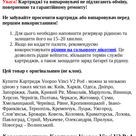
Увага!
Картриджі та випаровувачі не підлягають обміну,
поверненню та гарантійному ремонту!
Не забувайте просочити картридж або випаровувач перед
першим використанням!
Для цього необхідно наповнити резервуар рідиною та
залишити його на 15–20 хвилин.
Якщо ви кидаєте палити, рекомендуємо
використовувати
рідини на сольовому нікотині
. Це
дозволить рідше вейпити, збільшити термін служби
картриджів, а також заощадити заряд батареї та рідину.
Цей товар є оригінальним (не клон).
Купити Картридж Voopoo Vinci V2 Pod - можна за низькою
ціною у таких містах як: Київ, Харків, Одеса, Дніпро,
Запоріжжя, Львів, Кривий Ріг, Миколаїв, Маріуполь, Вінниця,
Херсон, Чернігів, Полтава, Черкаси, Житомир, Суми,
Хмельницький, Чернівці, Рівне, Кропивницький , Івано-
Франківськ, Тернопіль, Кременчук, Луцьк, Ужгород,
Слов’янськ, Бровари, Ковель, Коломия, Краматорськ, Лозова,
Павлоград, Стрий, Мукачеве, Олександрія, Прилуки,
Новоград – Волинський.