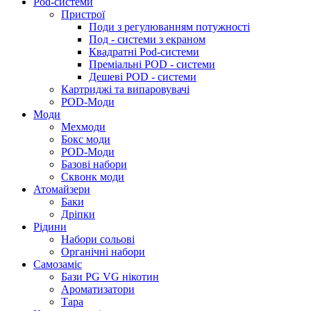
Pod-системи
Пристрої
Поди з регулюванням потужності
Под - системи з екраном
Квадратні Pod-системи
Преміальні POD - системи
Дешеві POD - системи
Картриджі та випаровувачі
POD-Моди
Моди
Мехмоди
Бокс моди
POD-Моди
Базові набори
Сквонк моди
Атомайзери
Баки
Дріпки
Рідини
Набори сольові
Органічні набори
Самозаміс
Бази PG VG нікотин
Ароматизатори
Тара