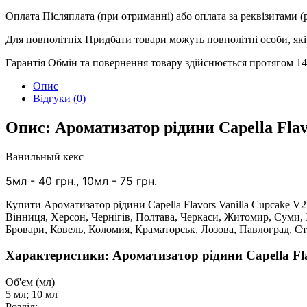
Оплата
Післяплата (при отриманні) або оплата за реквізитами 
Для повнолітніх
Придбати товари можуть повнолітні особи, які 
Гарантія
Обмін та повернення товару здійснюється протягом 14 
Опис
Відгуки (0)
Опис: Ароматизатор рідини Capella Flav
Ванильный кекс
5
мл - 40 грн.,
1
0мл - 75 грн.
Купити Ароматизатор рідини Capella Flavors Vanilla Cupcake V2
Вінниця, Херсон, Чернігів, Полтава, Черкаси, Житомир, Суми,
Бровари, Ковель, Коломия, Краматорськ, Лозова, Павлоград, С
Характеристики: Ароматизатор рідини Capella Fla
Об'єм (мл)
5 мл; 10 мл
Розділ: