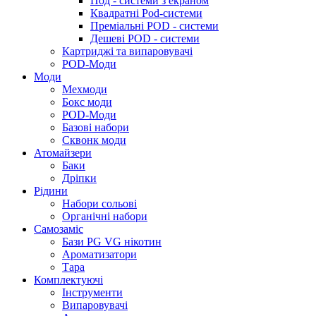
Под - системи з екраном
Квадратні Pod-системи
Преміальні POD - системи
Дешеві POD - системи
Картриджі та випаровувачі
POD-Моди
Моди
Мехмоди
Бокс моди
POD-Моди
Базові набори
Сквонк моди
Атомайзери
Баки
Дріпки
Рідини
Набори сольові
Органічні набори
Самозаміс
Бази PG VG нікотин
Ароматизатори
Тара
Комплектуючі
Інструменти
Випаровувачі