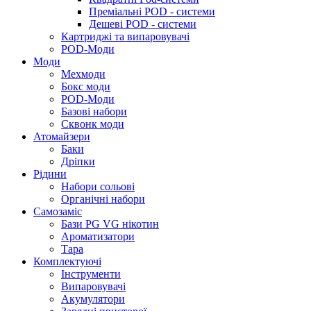
Преміальні POD - системи
Дешеві POD - системи
Картриджі та випаровувачі
POD-Моди
Моди
Мехмоди
Бокс моди
POD-Моди
Базові набори
Сквонк моди
Атомайзери
Баки
Дріпки
Рідини
Набори сольові
Органічні набори
Самозаміс
Бази PG VG нікотин
Ароматизатори
Тара
Комплектуючі
Інструменти
Випаровувачі
Акумулятори