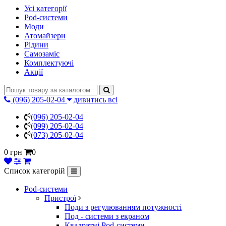
Усі категорії
Pod-системи
Моди
Атомайзери
Рідини
Самозаміс
Комплектуючі
Акції
(096) 205-02-04
дивитись всі
(096) 205-02-04
(099) 205-02-04
(073) 205-02-04
0 грн
0
Список категорій
Pod-системи
Пристрої
Поди з регулюванням потужності
Под - системи з екраном
Квадратні Pod-системи