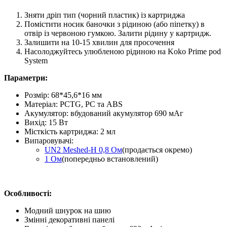
Зняти дріп тип (чорний пластик) із картриджа
Помістити носик баночки з рідиною (або піпетку) в
отвір із червоною гумкою. Залити рідину у картридж.
Залишити на 10-15 хвилин для просочення
Насолоджуйтесь улюбленою рідиною на Koko Prime pod
System
Параметри:
Розмір: 68*45,6*16 мм
Матеріал: PCTG, PC та ABS
Акумулятор: вбудований акумулятор 690 мАг
Вихід: 15 Вт
Місткість картриджа: 2 мл
Випаровувачі:
UN2 Meshed-H 0,8 Ом
(продається окремо)
1 Ом
(попередньо встановлений)
О
собливості:
Модний шнурок на шию
Змінні декоративні панелі