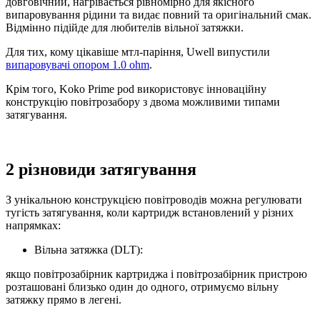
довговічний, нагрівається рівномірно для якісного
випаровування рідини та видає повний та оригінальний смак.
Відмінно підійде для любителів вільної затяжки.
Для тих, кому цікавіше мтл-паріння, Uwell випустили
випаровувачі опором 1.0 ohm
.
Крім того, Koko Prime pod використовує інноваційну
конструкцію повітрозабору з двома можливими типами
затягування.
2 різновиди затягування
З унікальною конструкцією повітроводів можна регулювати
тугість затягування, коли картридж встановлений у різних
напрямках:
Вільна затяжка (DLT):
якщо повітрозабірник картриджа і повітрозабірник пристрою
розташовані близько один до одного, отримуємо вільну
затяжку прямо в легені.