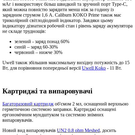
мАг і використовує більш швидкий та зручний порт Type-C,
який можна повністю зарядити менш ніж за годину із
зарядним струмом 1,6 А. Caliburn KOKO Prime також має
триколірний світлодіодний індикатор. Завдяки цьому
індикатору дізнатися робочий стан і рівень заряду акумулятора
не складе труднощів:
зелений - заряд понад 60%
синій – заряд 60-30%
червоний – нижче 30%
Uwell також збільшив максимальну вихідну потужність до 15
Вт, для порівняння попередньої версії
Uwell Koko
- 11 Вт.
Картриджі та випаровувачі
Багаторазовий картридж
об'ємом 2 мл, оснащений верхньою
герметичною системою заправки. Картриджі оснащені
ергономічним мундштуком та системою знімних
випаровувачів.
Новий вид випаровувачів
UN2 0.8 ohm Meshed
, досить