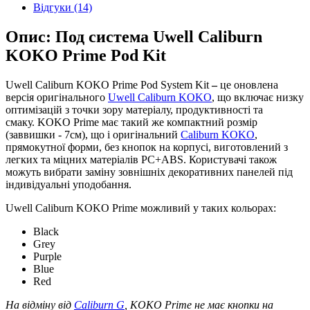
Відгуки (14)
Опис: Под система Uwell Caliburn
KOKO Prime Pod Kit
Uwell Caliburn KOKO Prime Pod System Kit
–
це оновлена ​​
версія оригінального
Uwell Caliburn KOKО
, що включає низку
оптимізацій з точки зору матеріалу, продуктивності та
смаку. KOKO Prime має такий же компактний розмір
(заввишки - 7см), що і оригінальний
Caliburn KOKO
,
прямокутної форми, без кнопок на корпусі, виготовлений з
легких та міцних матеріалів PC+ABS. Користувачі також
можуть вибрати заміну зовнішніх декоративних панелей під
індивідуальні уподобання.
Uwell Caliburn KOKO Prime можливий у таких кольорах:
Black
Grey
Purple
Blue
Red
На відміну від
Caliburn G
, KOKO Prime не має кнопки на