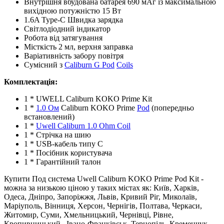
Внутрішня вбудована батарея 690 мАг із максимальною
вихідною потужністю 15 Вт
1.6A Type-C Швидка зарядка
Світлодіодний індикатор
Робота від затягування
Місткість 2 мл, верхня заправка
Варіативність забору повітря
Сумісний з
Caliburn G Pod
Coils
Комплектація
:
1 * UWELL Caliburn KOKO Prime Kit
1 *
1.0 Ом
Caliburn KOKO Prime
Pod
(попередньо
встановлений)
1 *
Uwell Caliburn 1.0 Ohm Coil
1 * Стрічка на шию
1 * USB-кабель типу C
1 * Посібник користувача
1 * Гарантійний талон
Купити Под система Uwell Caliburn KOKO Prime Pod Kit -
можна за низькою ціною у таких містах як: Київ, Харків,
Одеса, Дніпро, Запоріжжя, Львів, Кривий Ріг, Миколаїв,
Маріуполь, Вінниця, Херсон, Чернігів, Полтава, Черкаси,
Житомир, Суми, Хмельницький, Чернівці, Рівне,
Кропивницький , Івано-Франківськ, Тернопіль, Кременчук,