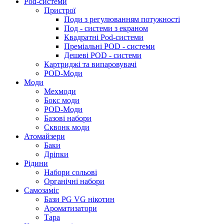
Pod-системи
Пристрої
Поди з регулюванням потужності
Под - системи з екраном
Квадратні Pod-системи
Преміальні POD - системи
Дешеві POD - системи
Картриджі та випаровувачі
POD-Моди
Моди
Мехмоди
Бокс моди
POD-Моди
Базові набори
Сквонк моди
Атомайзери
Баки
Дріпки
Рідини
Набори сольові
Органічні набори
Самозаміс
Бази PG VG нікотин
Ароматизатори
Тара