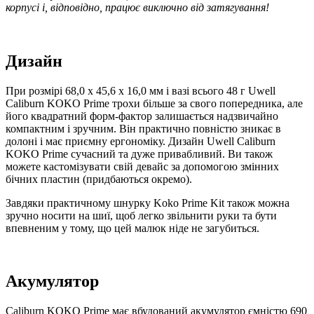
корпусі і, відповідно, працює виключно від затягування!
Дизайн
При розмірі 68,0 x 45,6 x 16,0 мм і вазі всього 48 г Uwell
Caliburn KOKO Prime трохи більше за свого попередника, але
його квадратний форм-фактор залишається надзвичайно
компактним і зручним. Він практично повністю зникає в
долоні і має приємну ергономіку. Дизайн Uwell Caliburn
KOKO Prime сучасний та дуже привабливий. Ви також
можете кастомізувати свій девайс за допомогою змінних
бічних пластин (придбаються окремо).
Завдяки практичному шнурку Koko Prime Kit також можна
зручно носити на шиї, щоб легко звільнити руки та бути
впевненим у тому, що цей малюк ніде не загубиться.
Акумулятор
Caliburn KOKO Prime має вбудований акумулятор ємністю 690