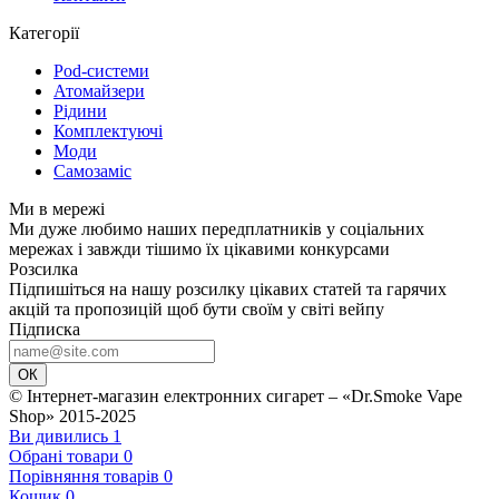
Категорії
Pod-системи
Атомайзери
Рідини
Комплектуючі
Моди
Самозаміс
Ми в мережі
Ми дуже любимо наших передплатників у соціальних
мережах і завжди тішимо їх цікавими конкурсами
Розсилка
Підпишіться на нашу розсилку цікавих статей та гарячих
акцій та пропозицій щоб бути своїм у світі вейпу
Підписка
ОК
© Інтернет-магазин електронних сигарет – «Dr.Smoke Vape
Shop» 2015-2025
Ви дивились
1
Обрані товари
0
Порівняння товарів
0
Кошик
0