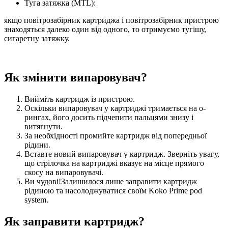
Туга затяжка (MTL):
якщо повітрозабірник картриджа і повітрозабірник пристрою
знаходяться далеко один від одного, то отримуємо тугішу,
сигаретну затяжку.
Як змінити випаровувач?
Вийміть картридж із пристрою.
Оскільки випаровувач у картриджі тримається на о-
рингах, його досить підчепити пальцями знизу і
витягнути.
За необхідності промийте картридж від попередньої
рідини.
Вставте новий випаровувач у картридж. Зверніть увагу,
що стрілочка на картриджі вказує на місце прямого
скосу на випаровувачі.
Ви чудові!Залишилося лише заправити картридж
рідиною та насолоджуватися своїм Koko Prime pod
system.
Як заправити картридж?