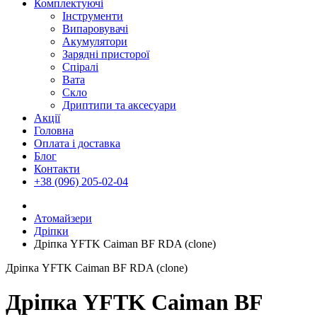
Комплектуючі
Інструменти
Випаровувачі
Акумулятори
Зарядні присторої
Спіралі
Вата
Скло
Дриптипи та аксесуари
Акції
Головна
Оплата і доставка
Блог
Контакти
+38 (096) 205-02-04
Атомайзери
Дріпки
Дріпка YFTK Caiman BF RDA (clone)
Дріпка YFTK Caiman BF RDA (clone)
Дріпка YFTK Caiman BF