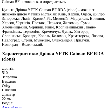
Caiman BF поможет вам определиться.
Купити Дріпка YFTK Caiman BF RDA (clone) - можна за
низькою ціною у таких містах як: Київ, Харків, Одеса, Дніпро,
Запоріжжя, Львів, Кривий Ріг, Миколаїв, Маріуполь, Вінниця,
Херсон, Чернігів, Полтава, Черкаси, Житомир, Суми,
Хмельницький, Чернівці, Рівне, Кропивницький , Івано-
Франківськ, Тернопіль, Кременчук, Луцьк, Ужгород,
Слов’янськ, Бровари, Ковель, Коломия, Краматорськ, Лозова,
Павлоград, Стрий, Мукачеве, Олександрія, Прилуки,
Новоград – Волинський.
Характеристики: Дріпка YFTK Caiman BF RDA
(clone)
Дріптіп
510
Заправка
Верхняя
Обдув
Нижний
Діаметр
22 мм
Розділ:
Атомайзери