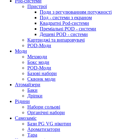
Pod-системи
Пристрої
Поди з регулюванням потужності
Под - системи з екраном
Квадратні Pod-системи
Преміальні POD - системи
Дешеві POD - системи
Картриджі та випаровувачі
POD-Моди
Моди
Мехмоди
Бокс моди
POD-Моди
Базові набори
Сквонк моди
Атомайзери
Баки
Дріпки
Рідини
Набори сольові
Органічні набори
Самозаміс
Бази PG VG нікотин
Ароматизатори
Тара