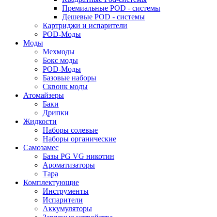
Премиальные POD - системы
Дешевые POD - системы
Картриджи и испарители
POD-Моды
Моды
Мехмоды
Бокс моды
POD-Моды
Базовые наборы
Сквонк моды
Атомайзеры
Баки
Дрипки
Жидкости
Наборы солевые
Наборы органические
Самозамес
Базы PG VG никотин
Ароматизаторы
Тара
Комплектующие
Инструменты
Испарители
Аккумуляторы